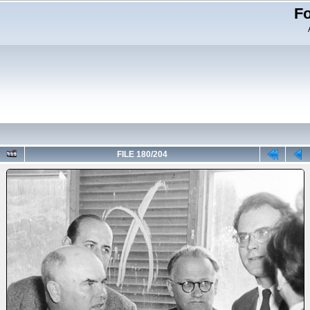
Fo
FILE 180/204