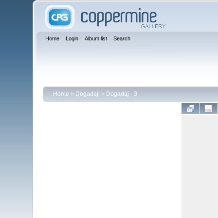
Home
Login
Album list
Search
Home
>
Događaji
>
Događaj - 3