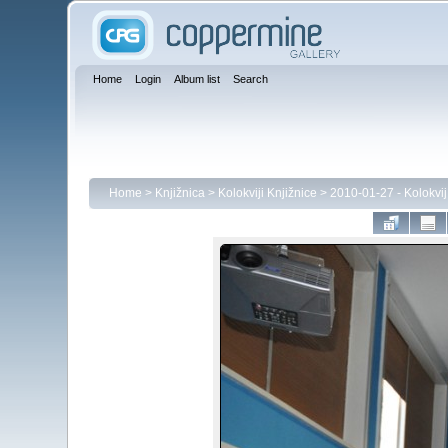
Home
Login
Album list
Search
Home
>
Knjižnica
>
Kolokviji Knjižnice
>
2010-01-27 - Kolokvij