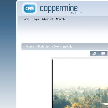
Home
Login
Album list
Search
Home
>
Eksterijeri
>
Okoliš Instituta