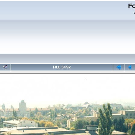
Fo
FILE 54/92