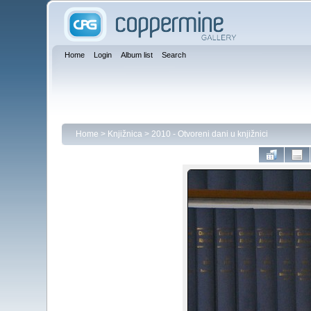
Home
Login
Album list
Search
Home
>
Knjižnica
>
2010 - Otvoreni dani u knjižnici