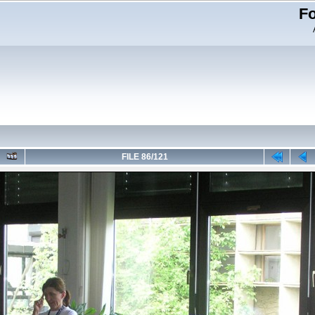
Fo
FILE 86/121