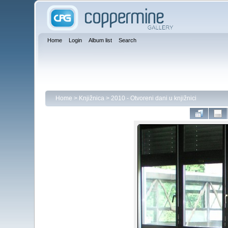
Home
Login
Album list
Search
Home
>
Knjižnica
>
2010 - Otvoreni dani u knjižnici