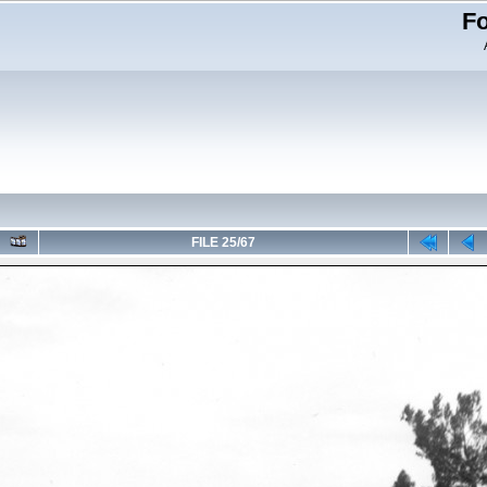
Fo
FILE 25/67