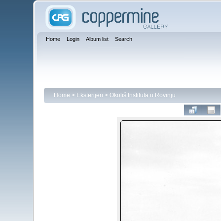
Home
Login
Album list
Search
Home
>
Eksterijeri
>
Okoliš Instituta u Rovinju