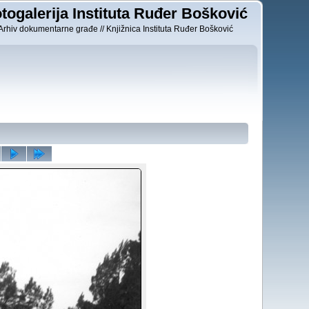
togalerija Instituta Ruđer Bošković
Arhiv dokumentarne građe // Knjižnica Instituta Ruđer Bošković