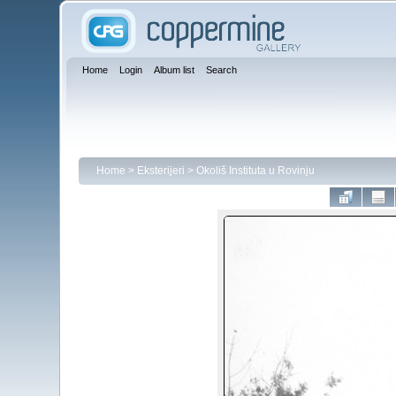
Home
Login
Album list
Search
Home
>
Eksterijeri
>
Okoliš Instituta u Rovinju