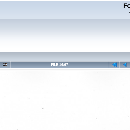
Fo
FILE 16/67