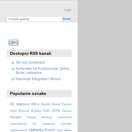
Login
Dostupni RSS kanali
Svi novi komentari
Komentari na Konferencije, ljetne
škole i radionice
Najnovije fotografije i filmovi
Popularne oznake
60. obljetnica IRB-a
Bandić
Bernd Fischer
Boro Dropulić
Božidar Đelić
CERN
Danica
Ramljak
Daniel Denegri
eminentni
znanstvenici
Ivo Josipović
Izraelski
Jadranka Kosor
veleposlanik
Jean Marie