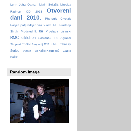
Lehn
Juha Ottman
Marin Soljačić
Miroslav
Otvoreni
Radman
ODI 2013
dani 2010.
Photonic Crystals
Posjet potpredsjednika Vlade RS
Pradeep
Proslava Lisinski
Singh
Predsjednik RH
RMC ciklotron
Sastanak IRB Agrokor
The Embassy
Simpozij "IVAN
Simpozij RJB
Series
Vlasta Bonačić-Koutecký
Zlatko
Bačić
Random image