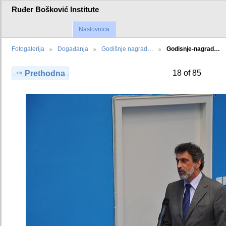
Ruđer Bošković Institute
Naslovnica
Fotogalerija
Događanja
Godišnje nagrad…
Godisnje-nagrad…
18 of 85
Prethodna