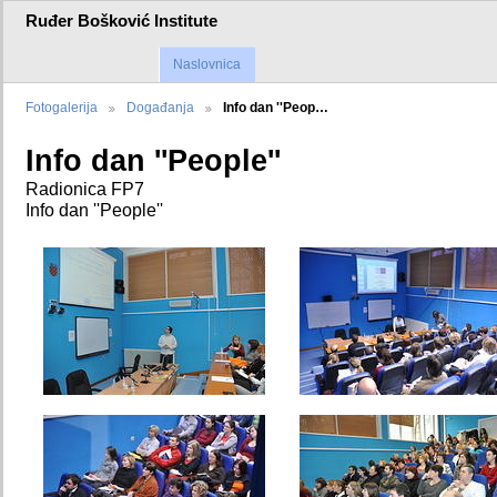
Ruđer Bošković Institute
Naslovnica
Fotogalerija
Događanja
Info dan ''Peop…
Info dan ''People''
Radionica FP7
Info dan ''People''