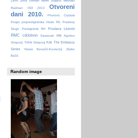
Lehn
Juha Ottman
Marin Soljačić
Miroslav
Otvoreni
Radman
ODI 2013
dani 2010.
Photonic Crystals
Posjet potpredsjednika Vlade RS
Pradeep
Proslava Lisinski
Singh
Predsjednik RH
RMC ciklotron
Sastanak IRB Agrokor
The Embassy
Simpozij "IVAN
Simpozij RJB
Series
Vlasta Bonačić-Koutecký
Zlatko
Bačić
Random image