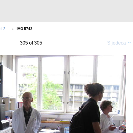
ani 2…
IMG 5742
305 of 305
Sljedeća