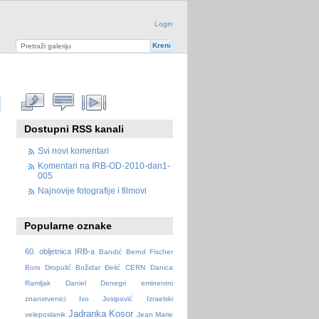
Login
Dostupni RSS kanali
Svi novi komentari
Komentari na IRB-OD-2010-dan1-
005
Najnovije fotografije i filmovi
Popularne oznake
60. obljetnica IRB-a
Bandić
Bernd Fischer
Boro Dropulić
Božidar Đelić
CERN
Danica
Ramljak
Daniel Denegri
eminentni
znanstvenici
Ivo Josipović
Izraelski
Jadranka Kosor
veleposlanik
Jean Marie