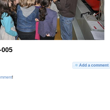
-005
Add a comment
omment
!