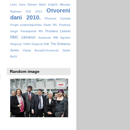
Lehn
Juha Ottman
Marin Soljačić
Miroslav
Otvoreni
Radman
ODI 2013
dani 2010.
Photonic Crystals
Posjet potpredsjednika Vlade RS
Pradeep
Proslava Lisinski
Singh
Predsjednik RH
RMC ciklotron
Sastanak IRB Agrokor
The Embassy
Simpozij "IVAN
Simpozij RJB
Series
Vlasta Bonačić-Koutecký
Zlatko
Bačić
Random image