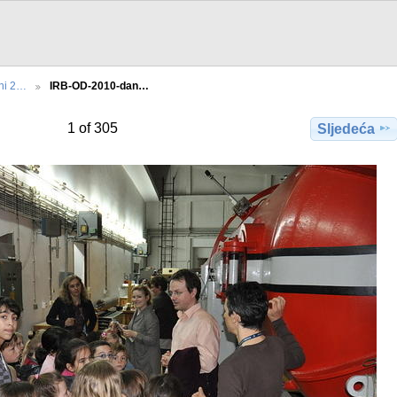
ani 2…
IRB-OD-2010-dan…
1 of 305
Sljedeća