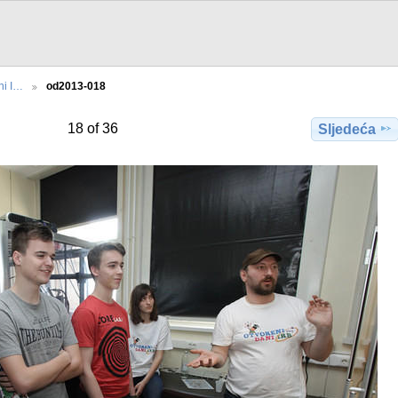
ni I…
od2013-018
18 of 36
Sljedeća