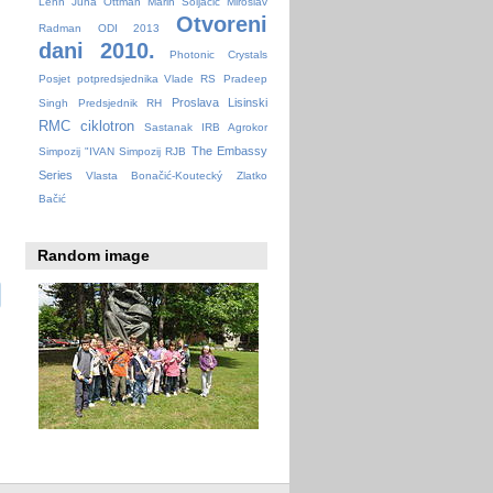
Lehn
Juha Ottman
Marin Soljačić
Miroslav
Otvoreni
Radman
ODI 2013
dani 2010.
Photonic Crystals
Posjet potpredsjednika Vlade RS
Pradeep
Proslava Lisinski
Singh
Predsjednik RH
RMC ciklotron
Sastanak IRB Agrokor
The Embassy
Simpozij "IVAN
Simpozij RJB
Series
Vlasta Bonačić-Koutecký
Zlatko
Bačić
Random image