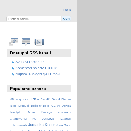
Login
Dostupni RSS kanali
Svi novi komentari
Komentari na od2013-018
Najnovije fotografije i filmovi
Popularne oznake
60. obljetnica IRB-a
Bandić
Bernd Fischer
Boro Dropulić
Božidar Đelić
CERN
Danica
Ramljak
Daniel Denegri
eminentni
znanstvenici
Ivo Josipović
Izraelski
Jadranka Kosor
veleposlanik
Jean Marie