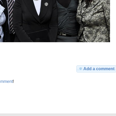
Add a comment
omment
!