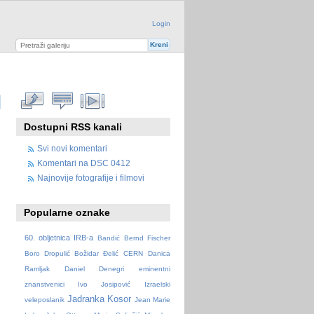
Login
Dostupni RSS kanali
Svi novi komentari
Komentari na DSC 0412
Najnovije fotografije i filmovi
Popularne oznake
60. obljetnica IRB-a
Bandić
Bernd Fischer
Boro Dropulić
Božidar Đelić
CERN
Danica
Ramljak
Daniel Denegri
eminentni
znanstvenici
Ivo Josipović
Izraelski
Jadranka Kosor
veleposlanik
Jean Marie