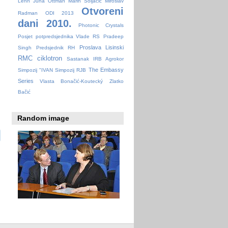
Lehn
Juha Ottman
Marin Soljačić
Miroslav
Otvoreni
Radman
ODI 2013
dani 2010.
Photonic Crystals
Posjet potpredsjednika Vlade RS
Pradeep
Proslava Lisinski
Singh
Predsjednik RH
RMC ciklotron
Sastanak IRB Agrokor
The Embassy
Simpozij "IVAN
Simpozij RJB
Series
Vlasta Bonačić-Koutecký
Zlatko
Bačić
Random image