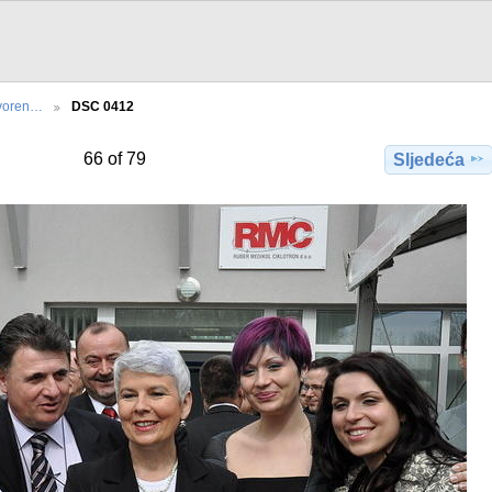
voren…
DSC 0412
66 of 79
Sljedeća