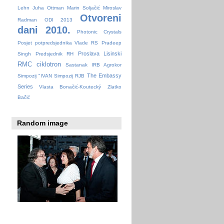
Lehn
Juha Ottman
Marin Soljačić
Miroslav
Otvoreni
Radman
ODI 2013
dani 2010.
Photonic Crystals
Posjet potpredsjednika Vlade RS
Pradeep
Proslava Lisinski
Singh
Predsjednik RH
RMC ciklotron
Sastanak IRB Agrokor
The Embassy
Simpozij "IVAN
Simpozij RJB
Series
Vlasta Bonačić-Koutecký
Zlatko
Bačić
Random image