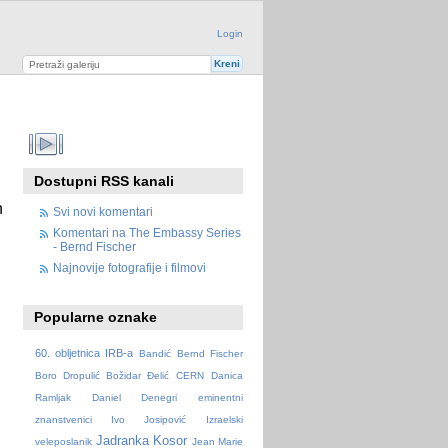
Login
Dostupni RSS kanali
n
Svi novi komentari
Komentari na The Embassy Series
- Bernd Fischer
Najnovije fotografije i filmovi
Popularne oznake
60. obljetnica IRB-a
Bandić
Bernd Fischer
Boro Dropulić
Božidar Đelić
CERN
Danica
Ramljak
Daniel Denegri
eminentni
znanstvenici
Ivo Josipović
Izraelski
Jadranka Kosor
veleposlanik
Jean Marie