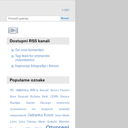
Login
Dostupni RSS kanali
Svi novi komentari
Tag feed for eminentni
znanstvenici
Najnovije fotografije i filmovi
Popularne oznake
60. obljetnica IRB-a
Bandić
Bernd Fischer
Boro Dropulić
Božidar Đelić
CERN
Danica
Ramljak
Daniel Denegri
eminentni
znanstvenici
Ivo Josipović
Izraelski
Jadranka Kosor
veleposlanik
Jean Marie
Lehn
Juha Ottman
Marin Soljačić
Miroslav
Otvoreni