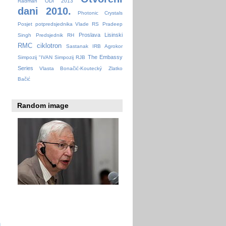
Radman
ODI 2013
dani 2010.
Photonic Crystals
Posjet potpredsjednika Vlade RS
Pradeep
Proslava Lisinski
Singh
Predsjednik RH
RMC ciklotron
Sastanak IRB Agrokor
The Embassy
Simpozij "IVAN
Simpozij RJB
Series
Vlasta Bonačić-Koutecký
Zlatko
Bačić
Random image