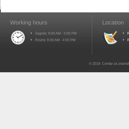
Working hours
Location
Zagreb: 9:00 AM - 5:00 PM
R
Rovinj: 8:00 AM - 4:00 PM
R
© 2016. Centar za znanst