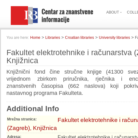
ABOUT
COLL
>
>
>
>
You are here:
Home
Libraries
Croatian libraries
University libraries
F
Fakultet elektrotehnike i računarstva 
Knjižnica
Knjižnični fond čine stručne knjige (41300 sve
vrijednom zbirkom priručnika, rječnika i enci
znanstvenih časopisa (662 naslova) koji pokriv
nastavnog programa Fakulteta.
Additional Info
Fakultet elektrotehnike i račun
Mrežna stranica:
(Zagreb), Knjižnica
Fakultet elektrotehnike i računarst
Adresa: