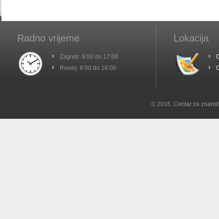
Radno vrijeme
Lokacija
Zagreb: 9:00 do 17:00
C
Rovinj: 8:00 do 16:00
C
© 2016. Centar za znanst