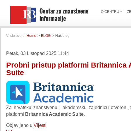
O CENTRU
Z
>
>
Vi ste ovdje:
Home
BLOG
Naš blog
Petak, 03 Listopad 2025 11:44
Probni pristup platformi Britannica
Suite
Za hrvatsku znanstvenu i akademsku zajednicu otvoren je
platformi
Britannica Academic Suite
.
Objavljeno u
Vijesti