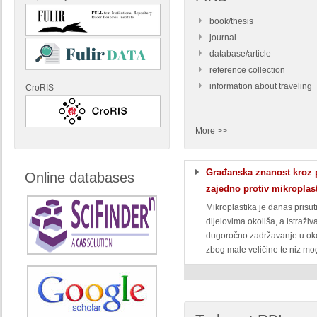
book/thesis
journal
database/article
reference collection
information about traveling
CroRIS
More >>
Građanska znanost kroz p
Online databases
zajedno protiv mikroplas
Mikroplastika je danas prisu
dijelovima okoliša, a istraži
dugoročno zadržavanje u ok
zbog male veličine te niz mog