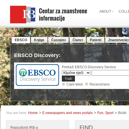
ABOUT
COLL
EBSCO
Knjige
Časopisi
Članci
Patenti
Znanstvenic
EBSCO Discovery:
Pretraži EBSCO Discovery Service
Cijeli tekst
Recenzirano
>
>
>
You are here:
Home
E-newspapers and news portals
Fun, Sport
Bicikl
FIND
Repozitoriji IRB-a