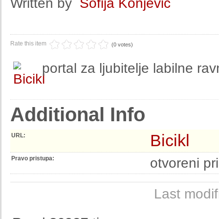
Written by
Sofija Konjević
Rate this item
(0 votes)
portal za ljubitelje labilne ra
Additional Info
Bicikl
URL:
Pravo pristupa:
otvoreni pr
Last modi