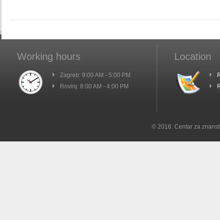
Working hours
Location
Zagreb: 9:00 AM - 5:00 PM
R
Rovinj: 8:00 AM - 4:00 PM
R
© 2016. Centar za znanst