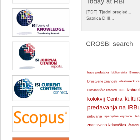
Today at RBI
[
PDF
]
Tjedni pregled...
Satnica D III...
CROSBI search
baze podataka
bibliometrija
Biomedi
Društvene znanosti
elektronički ča
IRB
izobraz
Humanističke znanosti
kolokvij Centra
kultur
predavanja na IRB
putovanja
specijalna knjižnica
Teh
znanstveno izdavaštvo
časopisi