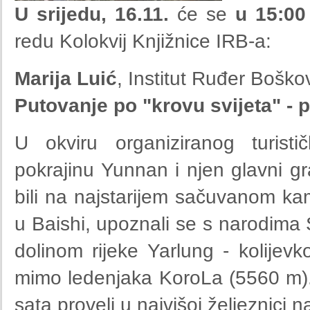
U srijedu, 16.11.
će se
u 15:00
redu Kolokvij Knjižnice IRB-a:
Marija Luić
, Institut Ruđer Boško
Putovanje po "krovu svijeta" - 
U okviru organiziranog turisti
pokrajinu Yunnan i njen glavni gr
bili na najstarijem sačuvanom ka
u Baishi, upoznali se s narodima 
dolinom rijeke Yarlung - kolijevkom
mimo ledenjaka KoroLa (5560 m)
sata proveli u najvišoj željeznici na