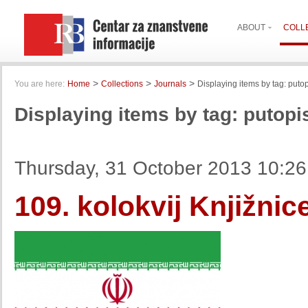
ABOUT
COLL
>
>
>
You are here:
Home
Collections
Journals
Displaying items by tag: putop
Displaying items by tag: putopi
Thursday, 31 October 2013 10:26
109. kolokvij Knjižnic