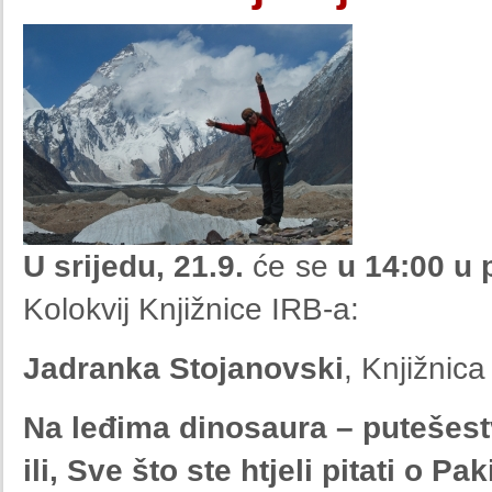
U srijedu, 21.9.
će se
u 14:00 u 
Kolokvij Knjižnice IRB-a:
Jadranka Stojanovski
, Knjižnic
Na leđima dinosaura – putešes
ili, Sve što ste htjeli pitati o P