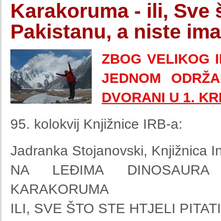
Karakoruma - ili, Sve št
Pakistanu, a niste ima
ZBOG VELIKOG I
JEDNOM ODRŽ
DVORANI U 1. KR
95. kolokvij Knjižnice IRB-a:
Jadranka Stojanovski, Knjižnica I
NA LEĐIMA DINOSAURA 
KARAKORUMA
ILI, SVE ŠTO STE HTJELI PITA