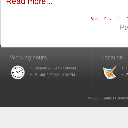
Read more...
Start
Prev
1
Pa
Working hours
Location
Zagreb: 9:00 AM - 5:00 PM
R
Rovinj: 8:00 AM - 4:00 PM
R
© 2016. Centar za znanst