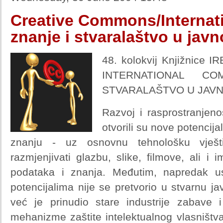
Creative Commons/Internat
znanje i stvaralaštvo u jav
48. kolokvij Knjižnice
INTERNATIONAL C
STVARALAŠTVO U JAV
Razvoj i rasprostranjenos
otvorili su nove potencija
znanju - uz osnovnu tehnološku vješt
razmjenjivati glazbu, slike, filmove, ali i 
podataka i znanja. Međutim, napredak us
potencijalima nije se pretvorio u stvarnu ja
već je prinudio stare industrije zabave i
mehanizme zaštite intelektualnog vlasništva 