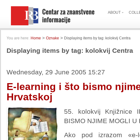
ABOUT
COLL
>
>
You are here:
Home
Oznake
Displaying items by tag: kolokvij Centra
Displaying items by tag: kolokvij Centra
Wednesday, 29 June 2005 15:27
E-learning i što bismo njim
Hrvatskoj
55. kolokvij Knjižnic
BISMO NJIME MOGLI U
Ako pod izrazom «e-l