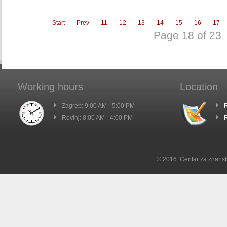
Start
Prev
11
12
13
14
15
16
17
Page 18 of 23
Working hours
Location
Zagreb: 9:00 AM - 5:00 PM
R
Rovinj: 8:00 AM - 4:00 PM
R
© 2016. Centar za znanst