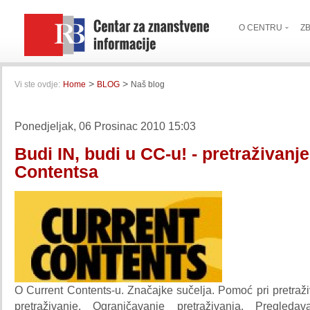
O CENTRU
Z
>
>
Vi ste ovdje:
Home
BLOG
Naš blog
Ponedjeljak, 06 Prosinac 2010 15:03
Budi IN, budi u CC-u! - pretraživanj
Contentsa
O Current Contents-u. Značajke sučelja. Pomoć pri pretraž
pretraživanje. Ograničavanje pretraživanja. Pregledav