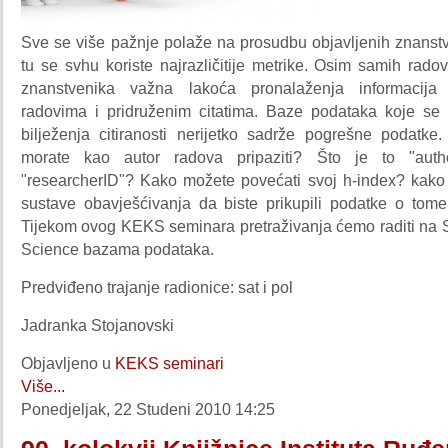
Sve se više pažnje polaže na prosudbu objavljenih znanstv
tu se svhu koriste najrazličitije metrike. Osim samih rad
znanstvenika važna lakoća pronalaženja informacija
radovima i pridruženim citatima. Baze podataka koje se 
bilježenja citiranosti nerijetko sadrže pogrešne podatke.
morate kao autor radova pripaziti? Što je to "author
"researcherID"? Kako možete povećati svoj h-index? kako m
sustave obavješćivanja da biste prikupili podatke o tome 
Tijekom ovog KEKS seminara pretraživanja ćemo raditi na 
Science bazama podataka.
Predviđeno trajanje radionice: sat i pol
Jadranka Stojanovski
Objavljeno u
KEKS seminari
Više...
Ponedjeljak, 22 Studeni 2010 14:25