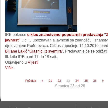
IRB pokreće
ciklus znanstveno-popularnih predavanja “
javnost”
u cilju upoznavanja javnosti sa znanošću i znanst
djelovanjem Ruđerovaca. Ciklus započinje 14.10.2010. pr
Biljane Lakić “Glasnici iz svemira”
. Predavanje će se održati
III. krila IRB-a od 17 do 19 sati.
Objavljeno u
Vijesti
Više...
Početak
«
21
22
23
24
25
26
»
Stranica 23 od 26