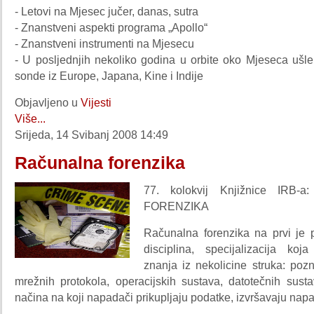
- Letovi na Mjesec jučer, danas, sutra
- Znanstveni aspekti programa „Apollo“
- Znanstveni instrumenti na Mjesecu
- U posljednjih nekoliko godina u orbite oko Mjeseca ušle
sonde iz Europe, Japana, Kine i Indije
Objavljeno u
Vijesti
Više...
Srijeda, 14 Svibanj 2008 14:49
Računalna forenzika
77. kolokvij Knjižnice IRB
FORENZIKA
Računalna forenzika na prvi je 
disciplina, specijalizacija koja
znanja iz nekolicine struka: poz
mrežnih protokola, operacijskih sustava, datotečnih sust
načina na koji napadači prikupljaju podatke, izvršavaju napa