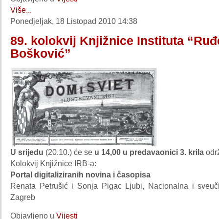
Više...
Ponedjeljak, 18 Listopad 2010 14:38
89. kolokvij Knjižnice Instituta “Ruđ
Bošković”
U srijedu
(20.10.) će se
u 14,00 u predavaonici 3. krila
održ
Kolokvij Knjižnice IRB-a:
Portal digitaliziranih novina i časopisa
Renata Petrušić i Sonja Pigac Ljubi, Nacionalna i sveučil
Zagreb
Objavljeno u
Vijesti