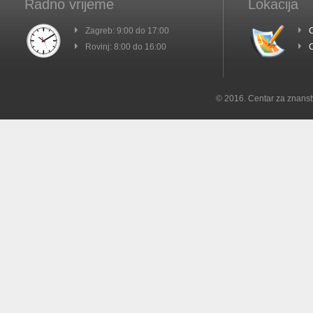
Radno vrijeme
Lokacija
Zagreb: 9:00 do 17:00
C
Rovinj: 8:00 do 16:00
C
© 2016. Centar za znanst