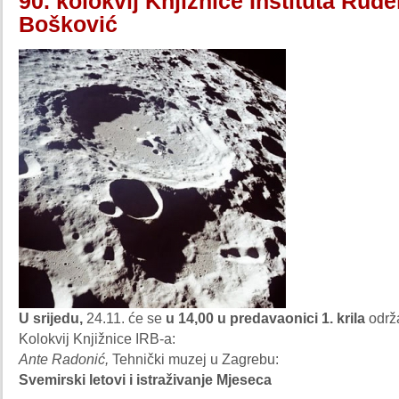
90. kolokvij Knjižnice Instituta Ruđe
Bošković
U srijedu,
24.11. će se
u 14,00 u predavaonici 1. krila
održa
Kolokvij Knjižnice IRB-a:
Ante Radonić,
Tehnički muzej u Zagrebu:
Svemirski letovi i istraživanje Mjeseca