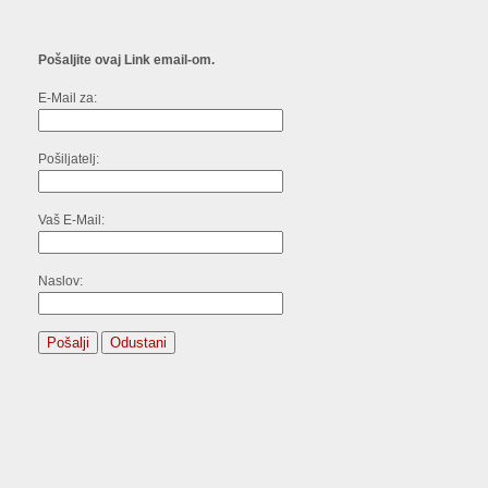
Pošaljite ovaj Link email-om.
E-Mail za:
Pošiljatelj:
Vaš E-Mail:
Naslov:
Pošalji
Odustani