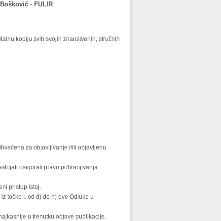
 Bošković - FULIR
gitalnu kopiju svih svojih znanstvenih, stručnih
hvaćena za objavljivanje i/ili objavljenu
stojati osigurati pravo pohranjivanja
ni pristup istoj.
iz točke I. od d) do h) ove Odluke u
najkasnije u trenutku objave publikacije.