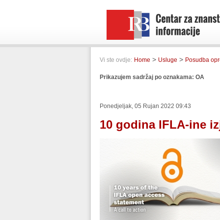
>
>
Vi ste ovdje:
Home
Usluge
Posudba op
Prikazujem sadržaj po oznakama: OA
Ponedjeljak, 05 Rujan 2022 09:43
10 godina IFLA-ine i