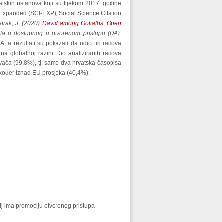
atskih ustanova koji su tijekom 2017. godine
 Expanded (SCI-EXP), Social Science Citation
etrak, J. (2020)
David among Goliaths: Open
sta u dostupnog u otvorenom pristupu (OA):
, a rezultati su pokazali da udio tih radova
a globalnoj razini. Dio analiziranih radova
vača (99,8%), tj. samo dva hrvatska časopisa
akođer iznad EU prosjeka (40,4%).
lj ima promociju otvorenog pristupa