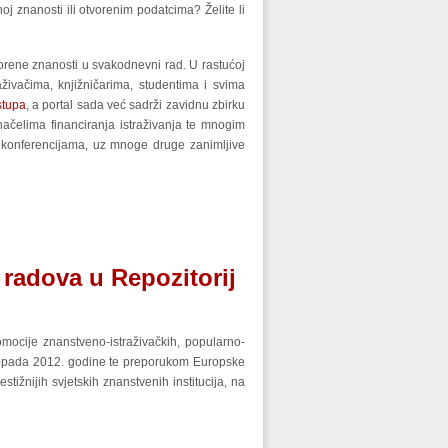
noj znanosti ili otvorenim podatcima? Želite li
tvorene znanosti u svakodnevni rad. U rastućoj
aživačima, knjižničarima, studentima i svima
stupa
, a portal sada već sadrži zavidnu zbirku
načelima financiranja istraživanja te mnogim
 konferencijama, uz mnoge druge zanimljive
 radova u Repozitorij
omocije znanstveno-istraživačkih, popularno-
topada 2012. godine te preporukom Europske
tižnijih svjetskih znanstvenih institucija, na