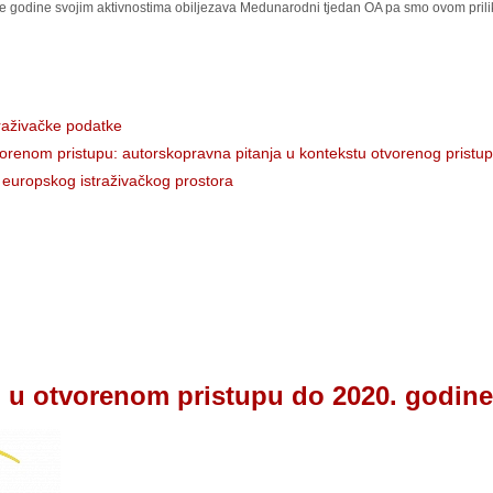
 godine svojim aktivnostima obiljezava Medunarodni tjedan OA pa smo ovom prilikom
traživačke podatke
vorenom pristupu: autorskopravna pitanja u kontekstu otvorenog pristu
st europskog istraživačkog prostora
i u otvorenom pristupu do 2020. godine