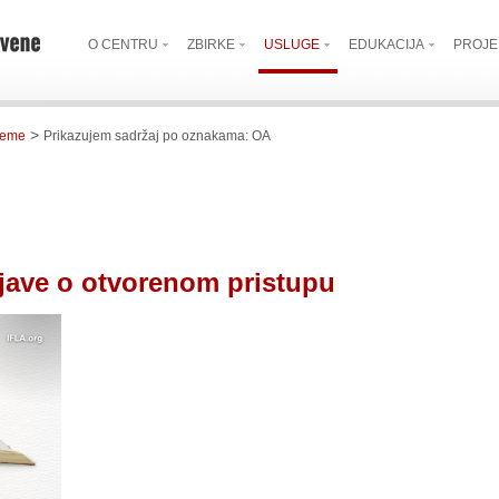
O CENTRU
ZBIRKE
USLUGE
EDUKACIJA
PROJE
>
reme
Prikazujem sadržaj po oznakama: OA
zjave o otvorenom pristupu