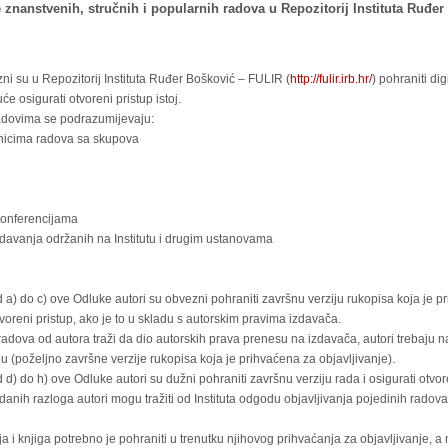
 znanstvenih, stručnih i popularnih radova u Repozitorij Instituta Ruđer
ni su u Repozitorij Instituta Ruđer Bošković – FULIR (
http://fulir.irb.hr/
) pohraniti di
e osigurati otvoreni pristup istoj.
adovima se podrazumijevaju:
rnicima radova sa skupova
konferencijama
edavanja održanih na Institutu i drugim ustanovama
d a) do c) ove Odluke autori su obvezni pohraniti završnu verziju rukopisa koja je pri
otvoreni pristup, ako je to u skladu s autorskim pravima izdavača.
radova od autora traži da dio autorskih prava prenesu na izdavača, autori trebaju na
 (poželjno završne verzije rukopisa koja je prihvaćena za objavljivanje).
 d) do h) ove Odluke autori su dužni pohraniti završnu verziju rada i osigurati otvore
anih razloga autori mogu tražiti od Instituta odgodu objavljivanja pojedinih radova 
 i knjiga potrebno je pohraniti u trenutku njihovog prihvaćanja za objavljivanje, a 