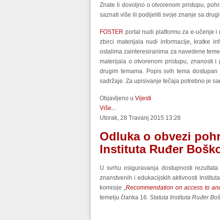
Znate li dovoljno o otvorenom pristupu, pohr
saznati više ili podijeliti svoje znanje sa dru
FOSTER
portal nudi platformu za e-učenje i 
zbirci materijala nudi informacije, kratke 
ostalima zainteresiranima za navedene teme.
materijala o otvorenom pristupu, znanosti i
drugim temama. Popis svih tema dostupan j
sadržaje. Za upisivanje tečaja potrebno je sam
Objavljeno u
Vijesti
Više...
Utorak, 28 Travanj 2015 13:28
Odluka o obvezi pohr
Instituta Ruđer Bošk
U svrhu osiguravanja dostupnosti rezultata 
znanstvenih i edukacijskih aktivnosti Instit
komisije „
Recommendation on access to and p
temelju članka 16.
Statuta Instituta Ruđer Bo