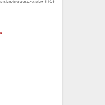
, izmedu ostalog za vas pripremili i četiri
pa