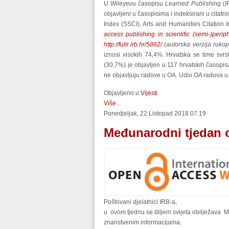
U Wileyevu časopisu
Learned Publishing
(I
objavljeni u časopisima i indeksirani u cit
Index (SSCI), Arts and Humanities Citation 
access publishing in scientific (semi-)perip
http://fulir.irb.hr/5862/
(autorska verzija rukopi
iznosi visokih 74,4%. Hrvatska se time svr
(30,7%) je objavljen u 117 hrvatskih časopi
ne objavljuju radove u OA. Udio OA radova u
Objavljeno u
Vijesti
Više...
Ponedjeljak, 22 Listopad 2018 07:19
Međunarodni tjedan 
Poštovani djelatnici IRB-a,
u ovom tjednu se diljem svijeta obilježava M
znanstvenim informacijama.