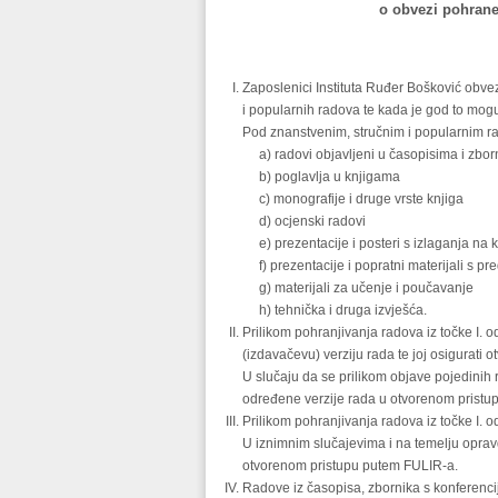
o obvezi pohrane
Zaposlenici Instituta Ruđer Bošković obvez
i popularnih radova te kada je god to moguć
Pod znanstvenim, stručnim i popularnim r
a) radovi objavljeni u časopisima i zbo
b) poglavlja u knjigama
c) monografije i druge vrste knjiga
d) ocjenski radovi
e) prezentacije i posteri s izlaganja na 
f) prezentacije i popratni materijali s pr
g) materijali za učenje i poučavanje
h) tehnička i druga izvješća.
Prilikom pohranjivanja radova iz točke I. o
(izdavačevu) verziju rada te joj osigurati 
U slučaju da se prilikom objave pojedinih 
određene verzije rada u otvorenom pristupu
Prilikom pohranjivanja radova iz točke I. od
U iznimnim slučajevima i na temelju opravd
otvorenom pristupu putem FULIR-a.
Radove iz časopisa, zbornika s konferencija