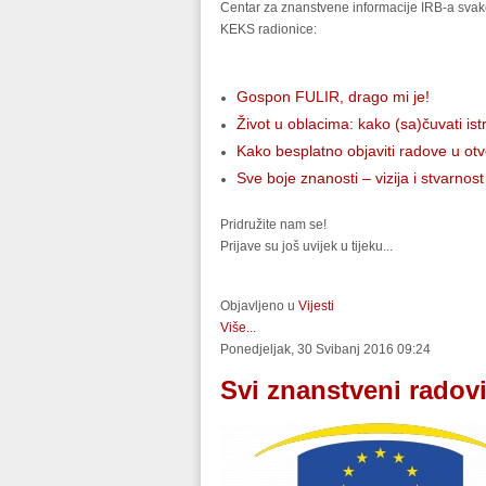
Centar za znanstvene informacije IRB-a svake
KEKS radionice:
Gospon FULIR, drago mi je!
Život u oblacima: kako (sa)čuvati is
Kako besplatno objaviti radove u ot
Sve boje znanosti – vizija i stvarno
Pridružite nam se!
Prijave su još uvijek u tijeku...
Objavljeno u
Vijesti
Više...
Ponedjeljak, 30 Svibanj 2016 09:24
Svi znanstveni radov