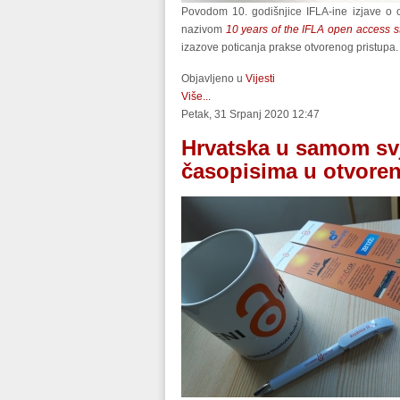
Povodom 10. godišnjice IFLA-ine izjave o o
nazivom
10 years of the IFLA open access st
izazove poticanja prakse otvorenog pristupa.
Objavljeno u
Vijesti
Više...
Petak, 31 Srpanj 2020 12:47
Hrvatska u samom svj
časopisima u otvore