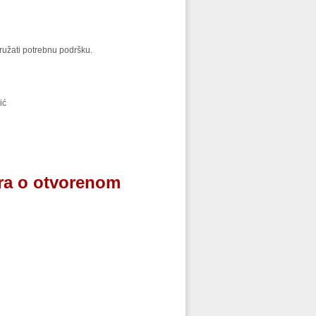
pružati potrebnu podršku.
ić
ara o otvorenom