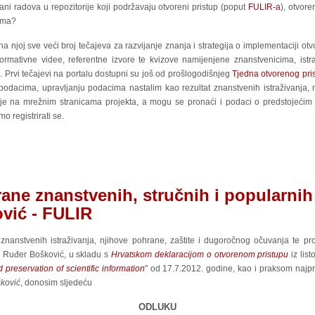
ani radova u repozitorije koji podržavaju otvoreni pristup (poput
FULIR-a
), otvore
gima?
na njoj sve veći broj tečajeva za razvijanje znanja i strategija o implementaciji o
informativne videe, referentne izvore te kvizove namijenjene znanstvenicima, istr
 Prvi tečajevi na portalu dostupni su još od prošlogodišnjeg
Tjedna otvorenog pri
 podacima, upravljanju podacima nastalim kao rezultat znanstvenih istraživanja, 
e na mrežnim stranicama projekta, a mogu se pronaći i podaci o predstojećim
o registrirati se.
ane znanstvenih, stručnih i popularnih
ović - FULIR
znanstvenih istraživanja, njihove pohrane, zaštite i dugoročnog očuvanja te pr
uta Ruđer Bošković, u skladu s
Hrvatskom deklaracijom o otvorenom pristupu
iz lis
reservation of scientific information
" od 17.7.2012. godine, kao i praksom najpres
šković
, donosim sljedeću
ODLUKU