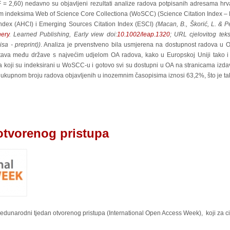
F = 2,60) nedavno su objavljeni rezultati analize radova potpisanih adresama hrv
atnim indeksima Web of Science Core Collectiona (WoSCC) (Science Citation Index –
Index (AHCI) i Emerging Sources Citation Index (ESCI)
(Macan, B., Škorić, L. & P
hery
. Learned Publishing, Early view doi:
10.1002/leap.1320
; URL cjelovitog tek
sa - preprint))
. Analiza je prvenstveno bila usmjerena na dostupnost radova u OA
stava među države s najvećim udjelom OA radova, kako u Europskoj Uniji tako i n
sa koji su indeksirani u WoSCC-u i gotovo svi su dostupni u OA na stranicama izda
 ukupnom broju radova objavljenih u inozemnim časopisima iznosi 63,2%, što je t
otvorenog pristupa
edunarodni tjedan otvorenog pristupa (International Open Access Week), koji za ci