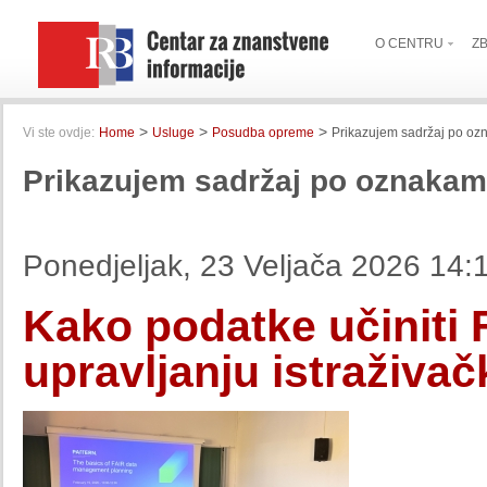
O CENTRU
Z
>
>
>
Vi ste ovdje:
Home
Usluge
Posudba opreme
Prikazujem sadržaj po ozn
Prikazujem sadržaj po oznakama
Ponedjeljak, 23 Veljača 2026 14:
Kako podatke učiniti
upravljanju istraživa