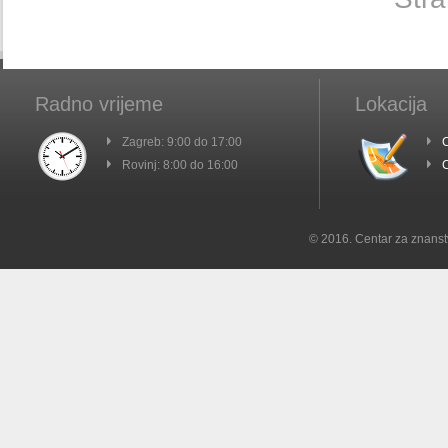
Radno vrijeme
Lokacija
Zagreb: 9:00 do 17:00
C
Rovinj: 8:00 do 16:00
C
© 2016. Centar za znanst