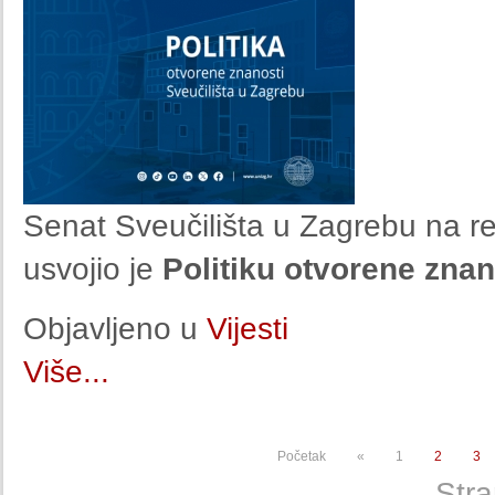
Senat Sveučilišta u Zagrebu na red
usvojio je
Politiku otvorene znan
Objavljeno u
Vijesti
Više...
Početak
«
1
2
3
Stra