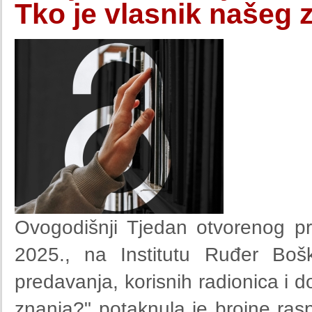
Tko je vlasnik našeg 
Ovogodišnji Tjedan otvorenog pr
2025., na Institutu Ruđer Bošk
predavanja, korisnih radionica i 
znanja?" potaknula je brojne ras