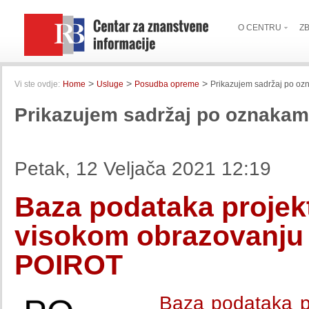
O CENTRU
Z
>
>
>
Vi ste ovdje:
Home
Usluge
Posudba opreme
Prikazujem sadržaj po ozn
Prikazujem sadržaj po oznakama
Petak, 12 Veljača 2021 12:19
Baza podataka projekt
visokom obrazovanju u
POIROT
Baza podataka pr