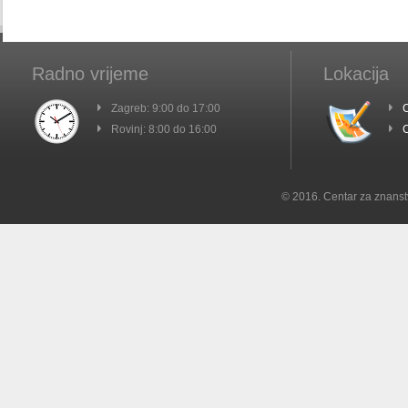
Radno vrijeme
Lokacija
Zagreb: 9:00 do 17:00
C
Rovinj: 8:00 do 16:00
C
© 2016. Centar za znanst