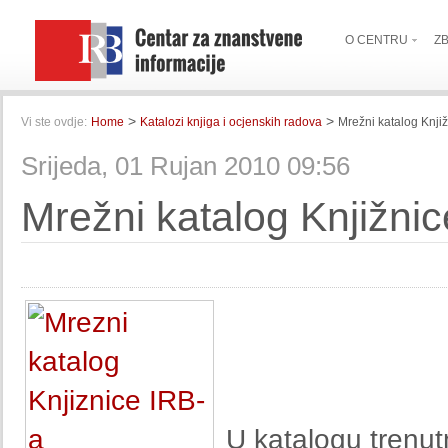
O CENTRU
Z
>
>
Vi ste ovdje:
Home
Katalozi knjiga i ocjenskih radova
Mrežni katalog Knji
Srijeda, 01 Rujan 2010 09:56
Mrežni katalog Knjižni
U katalogu trenutn