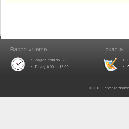
Radno vrijeme
Lokacija
Zagreb: 9:00 do 17:00
C
Rovinj: 8:00 do 16:00
C
© 2016. Centar za znanst