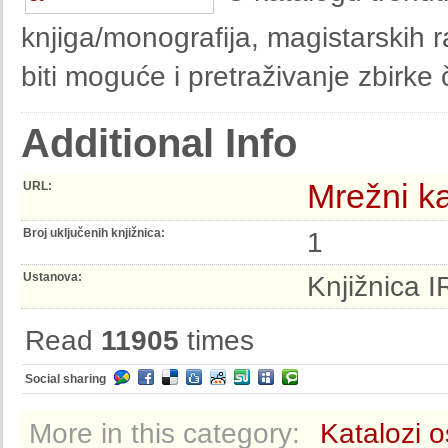
knjiga/monografija, magistarskih ra
biti moguće i pretraživanje zbirk
Additional Info
Mrežni ka
URL:
Broj uključenih knjižnica:
1
Ustanova:
Knjižnica 
Read
11905
times
Social sharing
More in this category:
Katalozi o