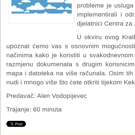
probleme je usluga
implementirali i od
djelatnici Centra za
U okviru ovog Kra
upoznat ćemo vas s osnovnim mogućnostim
načinima kako je koristiti u svakodnevno
razmjenu dokumenata s drugim korisnicima
mapa i datoteka na više računala. Osim ti
nudi i mnogo više što ćete otkriti tijekom Ke
Predavač: Alen Vodopijevec
Trajanje: 60 minuta