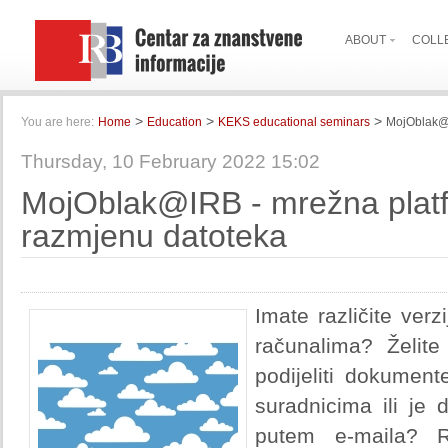
ABOUT
COLL
>
>
>
You are here:
Home
Education
KEKS educational seminars
MojOblak@I
Thursday, 10 February 2022 15:02
MojOblak@IRB - mrežna platf
razmjenu datoteka
Imate različite ver
računalima? Želit
podijeliti dokument
suradnicima ili je 
putem e-maila? R