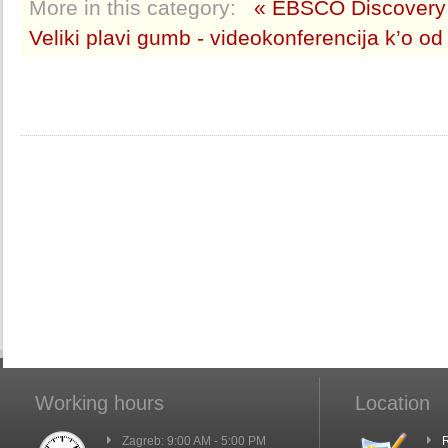
More in this category:
« EBSCO Discovery
Veliki plavi gumb - videokonferencija k’o od
Working hours
Location
Zagreb: 9:00 AM - 5:00 PM
R