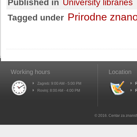
Published in
University libraries
Prirodne znano
Tagged under
Working hours
Location
Zagreb: 9:00 AM - 5:00 PM
R
Rovinj: 8:00 AM - 4:00 PM
R
© 2016. Centar za znanst