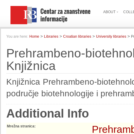
ABOUT
COLL
>
>
>
>
You are here:
Home
Libraries
Croatian libraries
University libraries
P
Prehrambeno-biotehnolo
Knjižnica
Knjižnica Prehrambeno-biotehnološ
područje biotehnologije i prehram
Additional Info
Prehramb
Mrežna stranica: