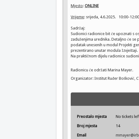
Mjesto
:
ONLINE
Vrijeme
: srijeda, 4.6.2025. 10:00-12:0
Sadržaj:
Sudionici radionice bit će upoznati s 
zaduženjima urednika. Detaljno će se p
podatak unesenih u modul Projekti generi
prezentirano unutar modula Izvještaji.
Na praktičnom dijelu radionice sudionici
Radionicu će održati
Marina Mayer.
Organizator: Institut Ruđer Bošković, 
Preostalo mjesta
No tickets lef
Broj mjesta
14
Email
mmayer@irb