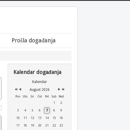
Year
Month
Month
Year
Prošla događanja
Kalendar događanja
Kalendar
August 2026
Pon
Uto
Sri
Čet
Pet
Sub
Ned
1
2
7
3
4
5
6
8
9
10
11
12
13
14
15
16
17
18
19
20
21
22
23