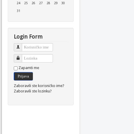
24
25
26
27
28
29
30
31
Login Form
Korisničko ime
Lozinka
Zapamti me
Prijava
Zaboravili ste korisničko ime?
Zaboravili ste lozinku?