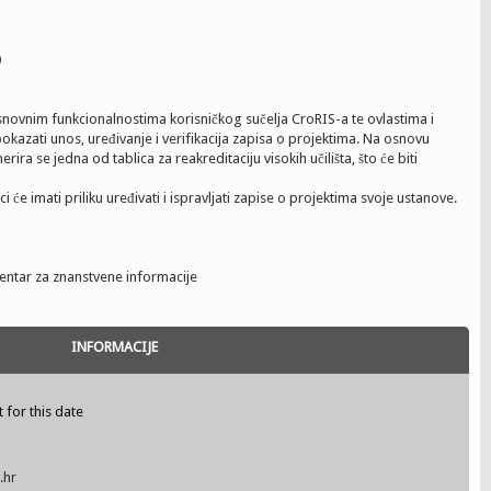
0
osnovnim funkcionalnostima korisničkog sučelja CroRIS-a te ovlastima i
okazati unos, uređivanje i verifikacija zapisa o projektima. Na osnovu
ra se jedna od tablica za reakreditaciju visokih učilišta, što će biti
 će imati priliku uređivati i ispravljati zapise o projektima svoje ustanove.
Centar za znanstvene informacije
INFORMACIJE
t for this date
.hr