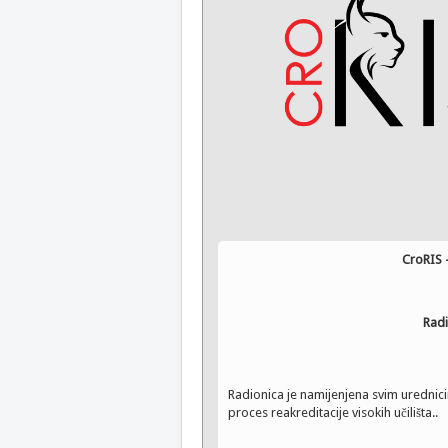
CroRIS - Informacijski
(Projekti, Izv
Radi
Radionica je namijenjena svim uredni
proces reakreditacije visokih učilišta..