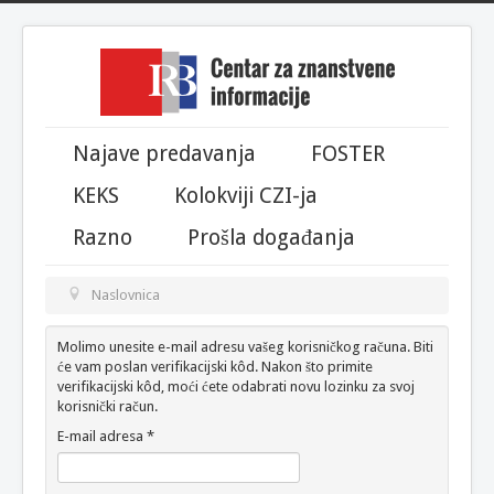
Year
Month
Month
Year
Najave predavanja
FOSTER
KEKS
Kolokviji CZI-ja
Razno
Prošla događanja
Naslovnica
Molimo unesite e-mail adresu vašeg korisničkog računa. Biti
će vam poslan verifikacijski kôd. Nakon što primite
verifikacijski kôd, moći ćete odabrati novu lozinku za svoj
korisnički račun.
E-mail adresa
*