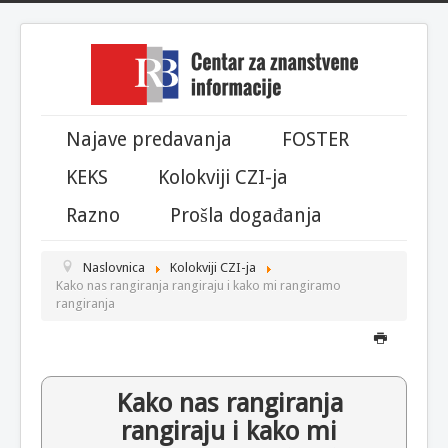
Year
Month
Month
Year
Najave predavanja
FOSTER
KEKS
Kolokviji CZI-ja
Razno
Prošla događanja
Naslovnica
Kolokviji CZI-ja
Kako nas rangiranja rangiraju i kako mi rangiramo
rangiranja
Kako nas rangiranja
rangiraju i kako mi