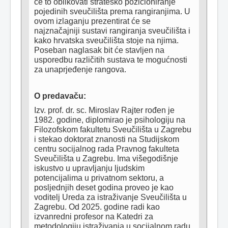
će to oblikovati strateško pozicioniranje 
pojedinih sveučilišta prema rangiranjima. U 
ovom izlaganju prezentirat će se 
najznačajniji sustavi rangiranja sveučilišta i 
kako hrvatska sveučilišta stoje na njima. 
Poseban naglasak bit će stavljen na 
usporedbu različitih sustava te mogućnosti 
za unaprjeđenje rangova.
O predavaču:
Izv. prof. dr. sc. Miroslav Rajter rođen je 
1982. godine, diplomirao je psihologiju na 
Filozofskom fakultetu Sveučilišta u Zagrebu 
i stekao doktorat znanosti na Studijskom 
centru socijalnog rada Pravnog fakulteta 
Sveučilišta u Zagrebu. Ima višegodišnje 
iskustvo u upravljanju ljudskim 
potencijalima u privatnom sektoru, a 
posljednjih deset godina proveo je kao 
voditelj Ureda za istraživanje Sveučilišta u 
Zagrebu. Od 2025. godine radi kao 
izvanredni profesor na Katedri za 
metodologiju istraživanja u socijalnom radu 