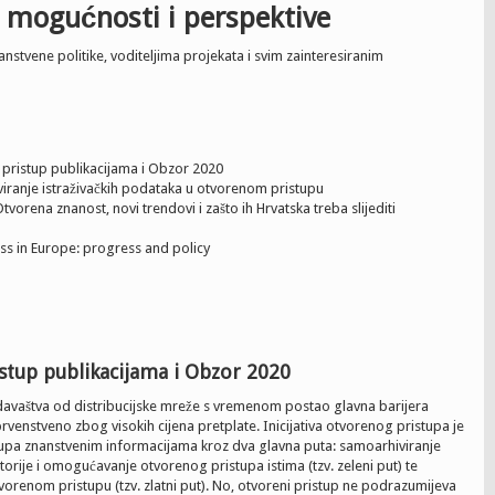
 mogućnosti i perspektive
tvene politike, voditeljima projekata i svim zainteresiranim
 pristup publikacijama i Obzor 2020
iviranje istraživačkih podataka u otvorenom pristupu
tvorena znanost, novi trendovi i zašto ih Hrvatska treba slijediti
ss in Europe: progress and policy
stup publikacijama i Obzor 2020
davaštva od distribucijske mreže s vremenom postao glavna barijera
venstveno zbog visokih cijena pretplate. Inicijativa otvorenog pristupa je
tupa znanstvenim informacijama kroz dva glavna puta: samoarhiviranje
torije i omogućavanje otvorenog pristupa istima (tzv. zeleni put) te
vorenom pristupu (tzv. zlatni put). No, otvoreni pristup ne podrazumijeva