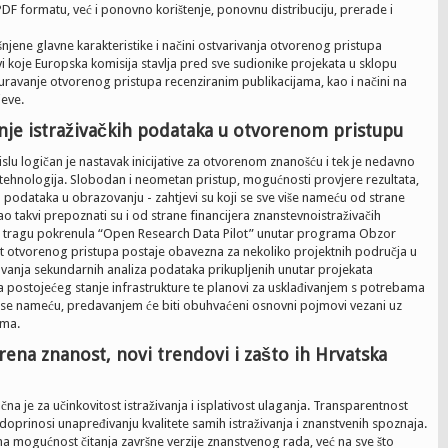
PDF formatu, već i ponovno korištenje, ponovnu distribuciju, prerade i
njene glavne karakteristike i načini ostvarivanja otvorenog pristupa
evi koje Europska komisija stavlja pred sve sudionike projekata u sklopu
avanje otvorenog pristupa recenziranim publikacijama, kao i načini na
jeve.
anje istraživačkih podataka u otvorenom pristupu
u logičan je nastavak inicijative za otvorenom znanošću i tek je nedavno
tehnologija. Slobodan i neometan pristup, mogućnosti provjere rezultata,
 podataka u obrazovanju - zahtjevi su koji se sve više nameću od strane
o takvi prepoznati su i od strane financijera znanstevnoistraživačih
om tragu pokrenula “Open Research Data Pilot” unutar programa Obzor
otvorenog pristupa postaje obavezna za nekoliko projektnih područja u
avanja sekundarnih analiza podataka prikupljenih unutar projekata
isa postojećeg stanje infrastrukture te planovi za usklađivanjem s potrebama
 se nameću, predavanjem će biti obuhvaćeni osnovni pojmovi vezani uz
ima.
rena znanost, novi trendovi i zašto ih Hrvatska
čna je za učinkovitost istraživanja i isplativost ulaganja. Transparentnost
oprinosi unapređivanju kvalitete samih istraživanja i znanstvenih spoznaja.
 mogućnost čitanja završne verzije znanstvenog rada, već na sve što