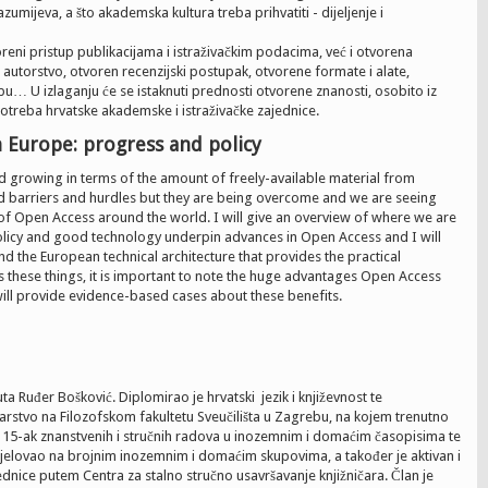
umijeva, a što akademska kultura treba prihvatiti - dijeljenje i
eni pristup publikacijama i istraživačkim podacima, već i otvorena
o autorstvo, otvoren recenzijski postupak, otvorene formate i alate,
… U izlaganju će se istaknuti prednosti otvorene znanosti, osobito iz
potreba hrvatske akademske i istraživačke zajednice.
 Europe: progress and policy
 growing in terms of the amount of freely-available material from
d barriers and hurdles but they are being overcome and we are seeing
f Open Access around the world. I will give an overview of where we are
licy and good technology underpin advances in Open Access and I will
nd the European technical architecture that provides the practical
 these things, it is important to note the huge advantages Open Access
will provide evidence-based cases about these benefits.
tuta Ruđer Bošković. Diplomirao je hrvatski jezik i književnost te
karstvo na Filozofskom fakultetu Sveučilišta u Zagrebu, na kojem trenutno
je 15-ak znanstvenih i stručnih radova u inozemnim i domaćim časopisima te
jelovao na brojnim inozemnim i domaćim skupovima, a također je aktivan i
ednice putem Centra za stalno stručno usavršavanje knjižničara. Član je