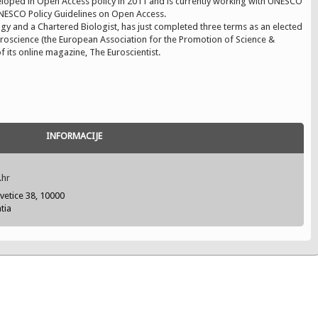
eloped in Open Access policy in 2011 and is currently working with UNESCO
 UNESCO Policy Guidelines on Open Access.
logy and a Chartered Biologist, has just completed three terms as an elected
oscience (the European Association for the Promotion of Science &
f its online magazine, The Euroscientist.
INFORMACIJE
.hr
vetice 38, 10000
tia