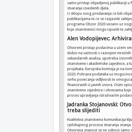
samo pristup objavljenoj publikaciji u 
stvaranje izvedenih djela.
U sklopu ovog predavanja će biti objaš
publikacijama te će se razjasniti zahtj
programa Obzor 2020 vezano uz osigur
koje znanstvenici mogu ispuniti te zaht
Alen Vodopijevec: Arhivir
Otvoreni pristup podacima u užem smisl
dobio na važnosti s razvojem mrežnih 
sekundarnih analiza, upotreba izvornih
znanstvene i akademske zajednice, a ka
projekata. Europska komisija je na t
2020. Pohrana podataka uz mogućnost 
svrhu povećanja vidljivosti te omoguć
financiranih iz javnih izvora. Osim op
znanstvene zajednice i obvezama koje
proces upravljanja istraživačim podac
Jadranka Stojanovski: Otvo
treba slijediti
Kvalitetna znanstvena komunikacija klju
cjelokupnog procesa stvaranja znanja d
Otvorena znanost se ne odnosi samo na