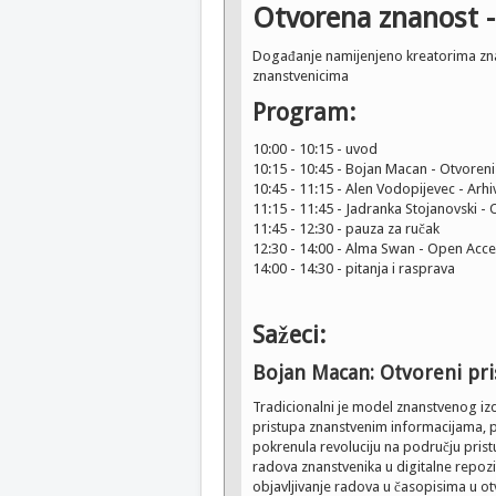
Otvorena znanost -
Događanje namijenjeno kreatorima znans
znanstvenicima
Program:
10:00 - 10:15 - uvod
10:15 - 10:45 - Bojan Macan - Otvoreni
10:45 - 11:15 - Alen Vodopijevec - Arh
11:15 - 11:45 - Jadranka Stojanovski - O
11:45 - 12:30 - pauza za ručak
12:30 - 14:00 - Alma Swan - Open Acce
14:00 - 14:30 - pitanja i rasprava
Sažeci:
Bojan Macan: Otvoreni pri
Tradicionalni je model znanstvenog iz
pristupa znanstvenim informacijama, pr
pokrenula revoluciju na području pris
radova znanstvenika u digitalne repozi
objavljivanje radova u časopisima u ot