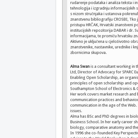
rudarenje podataka i analiza teksta i in
tehnologija i izgradnju informacijskih 
s nizom stručnjaka i ustanova pokrenul
znanstvenu bibliografiju CROSBI, Tko j
pristupu HRČAK, Hrvatski znanstveni p
institucijskih repozitorija DABAR i dr. 
informacijama, te promiču hrvatsku zn
Aktivno je uključena u cjeloživotno ob
znanstvenike, nastavnike, urednike i kn
zbornicima skupova.
Alma Swan
is a consultant working in t
Ltd, Director of Advocacy for SPARC E
Enabling Open Scholarship, an organis
principles of open scholarship and ope
Southampton School of Electronics & 
Her work covers market research and 
communication practices and behaviou
communication in the age of the Web.
issues.
Alma has BSc and PhD degrees in bio
Business School. In her early career she
biology, comparative anatomy and the 
In 1996 she co-founded Key Perspectiv