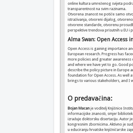
online kultura umreženog svijeta podraz
transparentnost na svim razinama.
Otvorena znanost ne potiče samo otvor
istraživanja, otvoreni dijalog, otvoren
otvorene standarde, otvorenu prosudbu
perspektive trendova prisutnih u EU i 
Alma Swan: Open Access in
Open Access is gaining importance and
European research. Progress has face
more policies and greater awareness o
and where we have yet to go. Good po
describe the policy picture in Europe a
foundation for Open Access. As well as
brings to various stakeholders, and I 
O predavačina:
Bojan Macan
je voditelj Knjižnice Insti
informacijske znanosti, smjer bibliote
izrađuje doktorsku disertaciju. Autor 
kongresnim zbornicima. Aktivno je sud
u educiranju hrvatske knjižničarske zaj