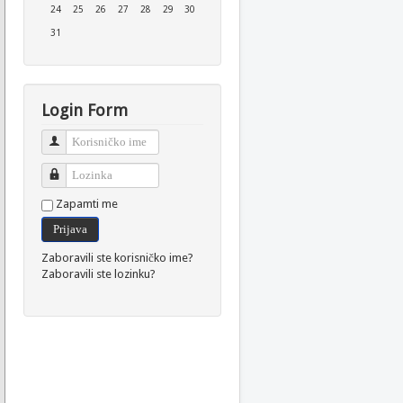
24
25
26
27
28
29
30
31
Login Form
Korisničko ime
Lozinka
Zapamti me
Prijava
Zaboravili ste korisničko ime?
Zaboravili ste lozinku?