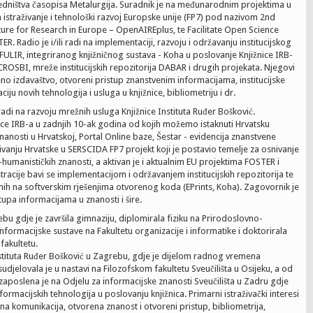
redništva časopisa Metalurgija. Suradnik je na međunarodnim projektima u
traživanje i tehnološki razvoj Europske unije (FP7) pod nazivom 2nd
ure for Research in Europe – OpenAIREplus, te Facilitate Open Science
. Radio je i/ili radi na implementaciji, razvoju i održavanju institucijskog
 FULIR, integriranog knjižničnog sustava - Koha u poslovanje Knjižnice IRB-
CROSBI, mreže institucijskih repozitorija DABAR i drugih projekata. Njegovi
tveno izdavaštvo, otvoreni pristup znanstvenim informacijama, institucijske
ju novih tehnologija i usluga u knjižnice, bibliometriju i dr.
adi na razvoju mrežnih usluga Knjižnice Instituta Ruđer Bošković.
ice IRB-a u zadnjih 10-ak godina od kojih možemo istaknuti Hrvatsku
znanosti u Hrvatskoj, Portal Online baze, Šestar - evidencija znanstvene
ivanju Hrvatske u SERSCIDA FP7 projekt koji je postavio temelje za osnivanje
umanističkih znanosti, a aktivan je i aktualnim EU projektima FOSTER i
acije bavi se implementacijom i održavanjem institucijskih repozitorija te
enih na softverskim rješenjima otvorenog koda (EPrints, Koha). Zagovornik je
upa informacijama u znanosti i šire.
bu gdje je završila gimnaziju, diplomirala fiziku na Prirodoslovno-
formacijske sustave na Fakultetu organizacije i informatike i doktorirala
fakultetu.
 Instituta Ruđer Bošković u Zagrebu, gdje je dijelom radnog vremena
djelovala je u nastavi na Filozofskom fakultetu Sveučilišta u Osijeku, a od
 zaposlena je na Odjelu za informacijske znanosti Sveučilišta u Zadru gdje
ormacijskih tehnologija u poslovanju knjižnica. Primarni istraživački interesi
na komunikacija, otvorena znanost i otvoreni pristup, bibliometrija,