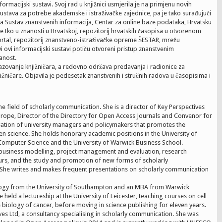
formacijski sustavi. Svoj rad u knjižnici usmjerila je na primjenu novih
sustava za potrebe akademske i istraživačke zajednice, pa je tako surađujući
a Sustav znanstvenih informacija, Centar za online baze podataka, Hrvatsku
e tko u znanosti u Hrvatskoj, repozitorij hrvatskih časopisa u otvorenom
ortal, repozitorij znanstveno-istraživačke opreme ŠESTAR, mrežu
Svi ovi informacijski sustavi potiču otvoreni pristup znanstvenim
anost.
razovanje knjižničara, a redovno održava predavanja i radionice za
jižničare. Objavila je pedesetak znanstvenih i stručnih radova u časopisima i
he field of scholarly communication. She is a director of Key Perspectives
urope, Director of the Directory for Open Access Journals and Convenor for
ation of university managers and policymakers that promotes the
n science. She holds honorary academic positions in the University of
Computer Science and the University of Warwick Business School.
business modelling, project management and evaluation, research
rs, and the study and promotion of new forms of scholarly
 She writes and makes frequent presentations on scholarly communication
logy from the University of Southampton and an MBA from Warwick
 held a lectureship at the University of Leicester, teaching courses on cell
biology of cancer, before moving in science publishing for eleven years.
es Ltd, a consultancy specialising in scholarly communication. She was