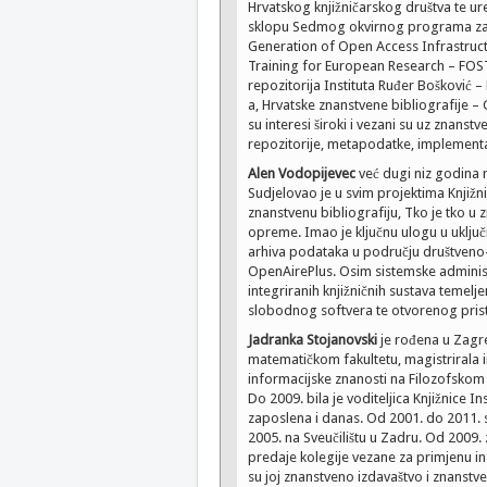
Hrvatskog knjižničarskog društva te u
sklopu Sedmog okvirnog programa za is
Generation of Open Access Infrastruct
Training for European Research – FOSTER
repozitorija Instituta Ruđer Bošković –
a, Hrvatske znanstvene bibliografije – 
su interesi široki i vezani su uz znans
repozitorije, metapodatke, implementaci
Alen Vodopijevec
već dugi niz godina r
Sudjelovao je u svim projektima Knjižn
znanstvenu bibliografiju, Tko je tko u 
opreme. Imao je ključnu ulogu u uključ
arhiva podataka u području društveno-h
OpenAirePlus. Osim sistemske administr
integriranih knjižničnih sustava temelj
slobodnog softvera te otvorenog prist
Jadranka Stojanovski
je rođena u Zagre
matematičkom fakultetu, magistrirala in
informacijske znanosti na Filozofskom 
Do 2009. bila je voditeljica Knjižnice
zaposlena i danas. Od 2001. do 2011. su
2005. na Sveučilištu u Zadru. Od 2009.
predaje kolegije vezane za primjenu inf
su joj znanstveno izdavaštvo i znanstve