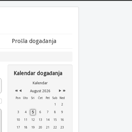
Year
Month
Month
Year
Prošla događanja
Kalendar događanja
Kalendar
August 2026
Pon
Uto
Sri
Čet
Pet
Sub
Ned
1
2
5
3
4
6
7
8
9
10
11
12
13
14
15
16
17
18
19
20
21
22
23