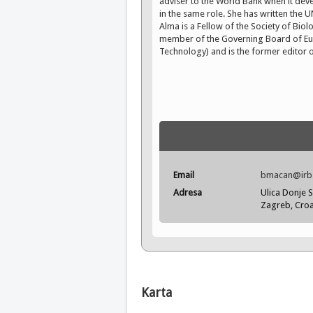
adviser to the World Bank when it dev
in the same role. She has written the
Alma is a Fellow of the Society of Bio
member of the Governing Board of Eur
Technology) and is the former editor o
Email
bmacan@irb
Adresa
Ulica Donje S
Zagreb, Croa
Karta