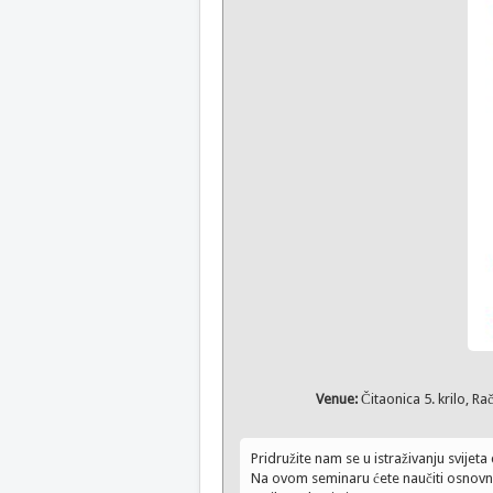
Venue:
Čitaonica 5. krilo, Ra
Pridružite nam se u istraživanju svijet
Na ovom seminaru ćete naučiti osnovne