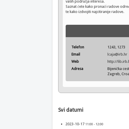
vaših područja interesa.
Saznat ćete kako pronaći radove odre
te kako izdvojiti najcitiranije radove.
Telefon
1243, 1273
Email
lcaja@irb.hr
Web
http://lib.irb.
Adresa
Bijenička ces
Zagreb, Croa
Svi datumi
2023-10-17
11:00 - 12:00