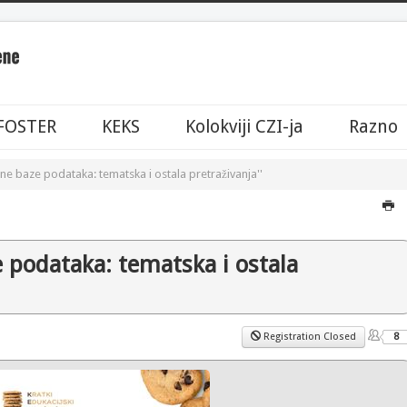
FOSTER
KEKS
Kolokviji CZI-ja
Razno
atne baze podataka: tematska i ostala pretraživanja''
e podataka: tematska i ostala
Registration Closed
8