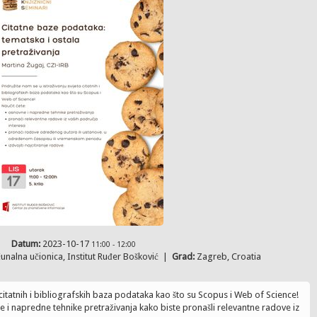
Datum:
2023-10-17
11:00
-
12:00
čunalna učionica, Institut Ruđer Bošković
|
Grad:
Zagreb, Croatia
a citatnih i bibliografskih baza podataka kao što su Scopus i Web of Science!
 i napredne tehnike pretraživanja kako biste pronašli relevantne radove iz