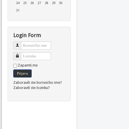
24
25
26
27
28
29
30
31
Login Form
Korisničko ime
Lozinka
Zapamti me
Prijava
Zaboravili ste korisničko ime?
Zaboravili ste lozinku?