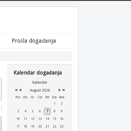
Year
Month
Month
Year
Prošla događanja
Kalendar događanja
Kalendar
August 2026
Pon
Uto
Sri
Čet
Pet
Sub
Ned
1
2
7
3
4
5
6
8
9
10
11
12
13
14
15
16
17
18
19
20
21
22
23