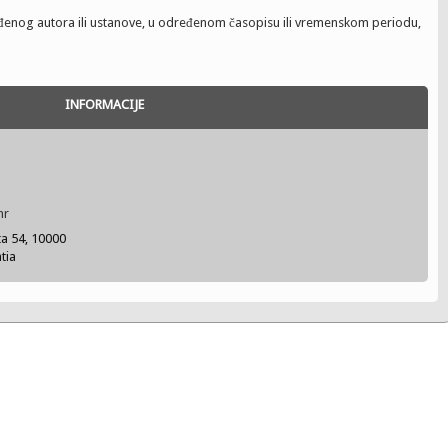
đenog autora ili ustanove, u određenom časopisu ili vremenskom periodu,
INFORMACIJE
hr
ta 54, 10000
tia