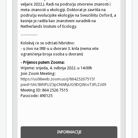
veljače 2022.). Radi na području otvorene znanosti i
meta-znanosti u ekologiji. Doktorat je završila na
području evolucijske ekologije na Sveučilištu Oxford, a
kasnije je radila kao znanstveni suradnik na
Netherlands Insitute of Ecology.
-----------
Kolokvij će se održati hibridno:
- u živo na IRB-u u dvorani 3. krila (nema više
ograničenja broja osoba u dvorani)
-
Prijenos putem Zooma:
Vrijeme: srijeda, 4. svibnja 2022. u 14:00h
Join Zoom Meeting:
https://us06web.zoom.us/j/86425267515?
pwd=SHc5MVFUZ3pCNWhjUG9DQWcvT3FLZz09
Meeting ID: 864 2526 7515
Passcode: 490125
INFORMACIJE