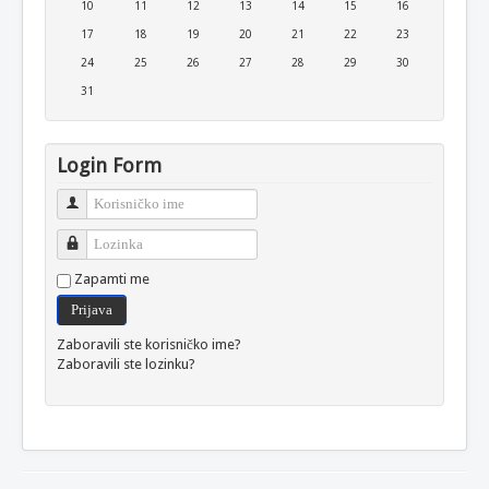
10
11
12
13
14
15
16
17
18
19
20
21
22
23
24
25
26
27
28
29
30
31
Login Form
Korisničko ime
Lozinka
Zapamti me
Prijava
Zaboravili ste korisničko ime?
Zaboravili ste lozinku?