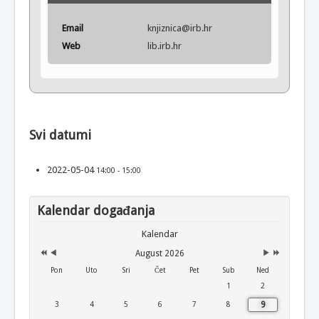
Email
knjiznica@irb.hr
Web
lib.irb.hr
Svi datumi
2022-05-04
14:00 - 15:00
Kalendar događanja
Kalendar
August 2026
Pon
Uto
Sri
Čet
Pet
Sub
Ned
1
2
9
3
4
5
6
7
8