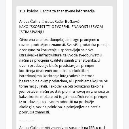
151. kolokvij Centra za znanstvene informacije
Antica Čulina, Institut Ruđer Bošković
KAKO ISKORISTITI OTVORENU ZNANOST U SVOM
ISTRAŽIVANJU
Otvorena znanost donijela je mnoge promjene u
raznim područjima znanosti. Sve više podataka postaje
dostupno za korištenje, uspostavljaju se nove
istraživačke infrastrukture, te uvode sveobuhvatniji
načini za procjenu kvalitete samih znanstvenika. U
ovom predavanju bit će predstavljeni primjeri
korištenja otvorenih podataka u ekološkim
istraživanjima, korištenje integrativnih metoda
baziranih na ovim podatcima, ali i probleme koji se pri
tome mogu javiti. Također će biti pokazano kako na
jednostavan način postati pionir u novoj eri znanosti te
kakve koristi možete od toga imati. Dok će se primjeri
iz predavanja uglavnom odnositi na područje
ekologije, većina prinicipa je primjenjiva na ostala
područja znanosti.
----------
Antica Čulina je viši znanstveni suradnik na IRB-u (od