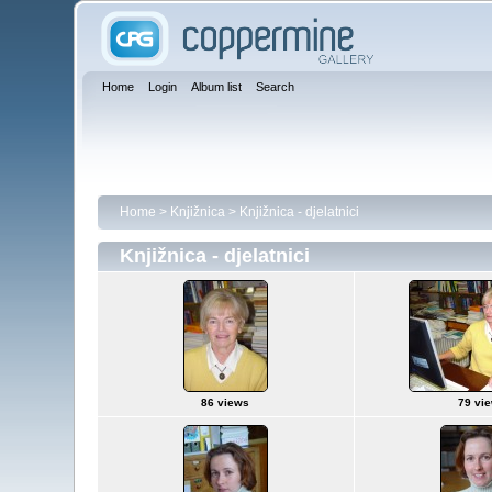
Home
Login
Album list
Search
Home
>
Knjižnica
>
Knjižnica - djelatnici
Knjižnica - djelatnici
86 views
79 vi