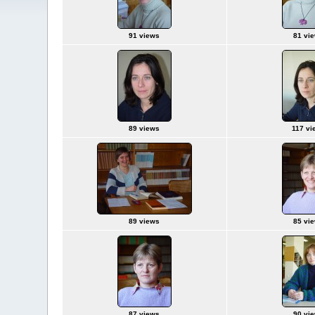
91 views
81 vi
89 views
117 vi
89 views
85 vi
87 views
90 vi