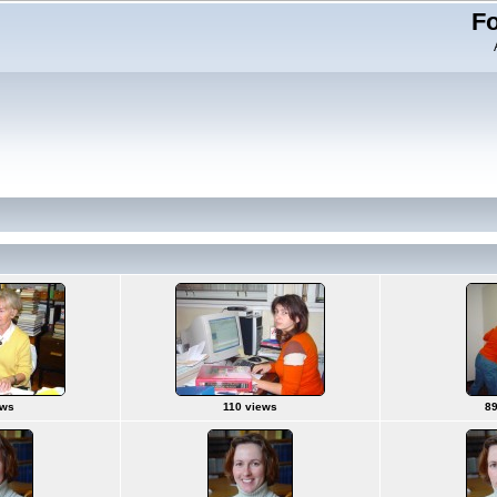
Fo
ews
110 views
89