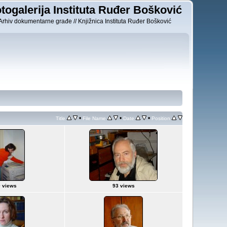
togalerija Instituta Ruđer Bošković
Arhiv dokumentarne građe // Knjižnica Instituta Ruđer Bošković
•
•
•
Title
File Name
Date
Position
 views
93 views