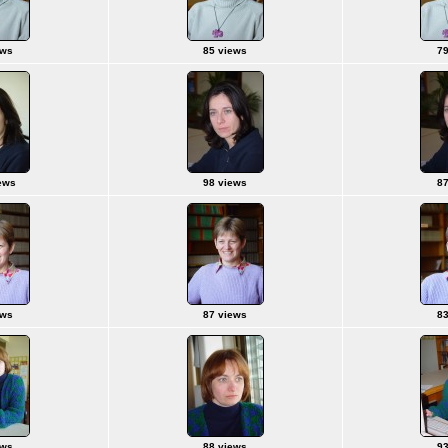
ews
85 views
79
ews
98 views
87
ews
87 views
83
ews
88 views
93