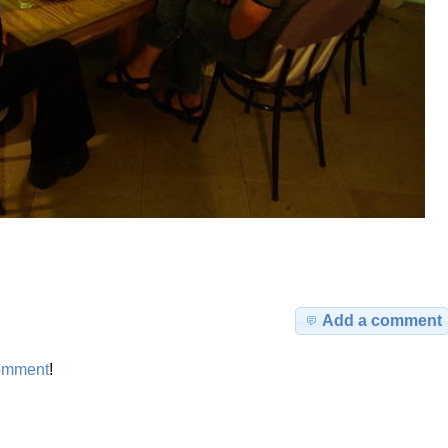
Add a comment
omment
!