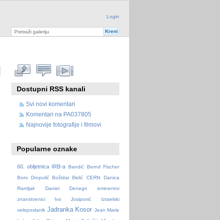
Login
Dostupni RSS kanali
Svi novi komentari
Komentari na PA037805
Najnovije fotografije i filmovi
Popularne oznake
60. obljetnica IRB-a
Bandić
Bernd Fischer
Boro Dropulić
Božidar Đelić
CERN
Danica
Ramljak
Daniel Denegri
eminentni
znanstvenici
Ivo Josipović
Izraelski
Jadranka Kosor
veleposlanik
Jean Marie