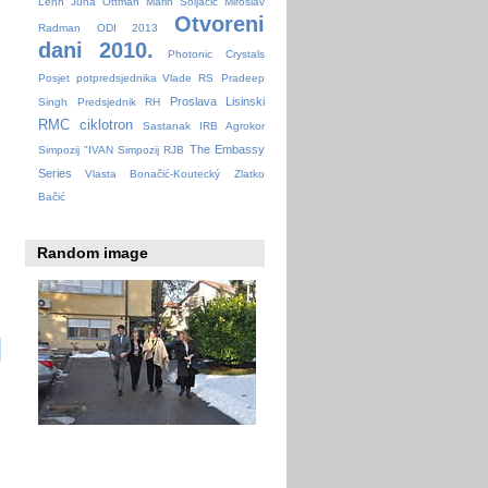
Lehn
Juha Ottman
Marin Soljačić
Miroslav
Otvoreni
Radman
ODI 2013
dani 2010.
Photonic Crystals
Posjet potpredsjednika Vlade RS
Pradeep
Proslava Lisinski
Singh
Predsjednik RH
RMC ciklotron
Sastanak IRB Agrokor
The Embassy
Simpozij "IVAN
Simpozij RJB
Series
Vlasta Bonačić-Koutecký
Zlatko
Bačić
Random image