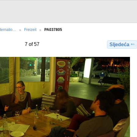
nternatio…
Freizeit
PA037805
7 of 57
Sljedeća