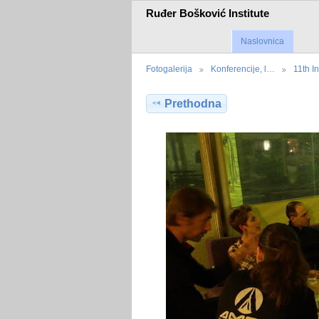
Ruđer Bošković Institute
Naslovnica
Fotogalerija
Konferencije, l…
11th I
Prethodna