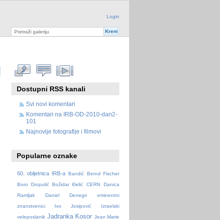
Login
Dostupni RSS kanali
Svi novi komentari
Komentari na IRB-OD-2010-dan2-
101
Najnovije fotografije i filmovi
Popularne oznake
60. obljetnica IRB-a
Bandić
Bernd Fischer
Boro Dropulić
Božidar Đelić
CERN
Danica
Ramljak
Daniel Denegri
eminentni
znanstvenici
Ivo Josipović
Izraelski
Jadranka Kosor
veleposlanik
Jean Marie