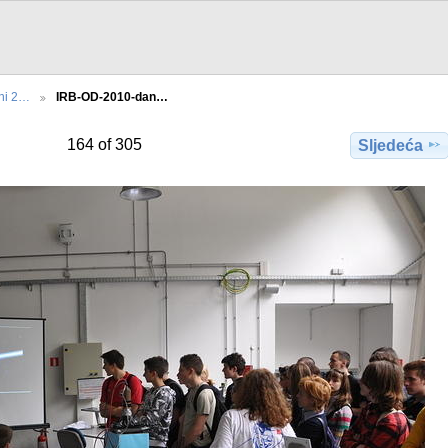
ani 2…
IRB-OD-2010-dan…
164 of 305
Sljedeća