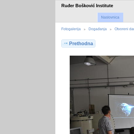
Ruđer Bošković Institute
Naslovnica
Fotogalerija
Događanja
Otvoreni d
Prethodna