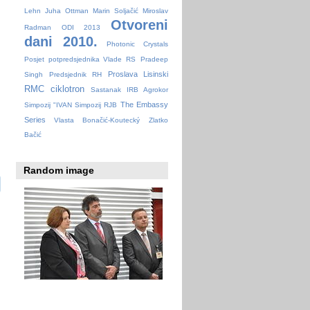
Lehn
Juha Ottman
Marin Soljačić
Miroslav
Otvoreni
Radman
ODI 2013
dani 2010.
Photonic Crystals
Posjet potpredsjednika Vlade RS
Pradeep
Proslava Lisinski
Singh
Predsjednik RH
RMC ciklotron
Sastanak IRB Agrokor
The Embassy
Simpozij "IVAN
Simpozij RJB
Series
Vlasta Bonačić-Koutecký
Zlatko
Bačić
Random image