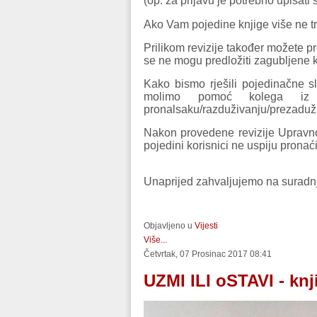
(op. za prijavu je potrebno upisati
Ako Vam pojedine knjige više ne tre
Prilikom revizije također možete pred
se ne mogu predložiti zagubljene 
Kako bismo rješili pojedinačne sluč
molimo pomoć kolega iz zav
pronalsaku/razduživanju/prezaduži
Nakon provedene revizije
Upravno
pojedini korisnici ne uspiju pronać
Unaprijed zahvaljujemo na suradnj
Objavljeno u
Vijesti
Više...
Četvrtak, 07 Prosinac 2017 08:41
UZMI ILI oSTAVI - knj