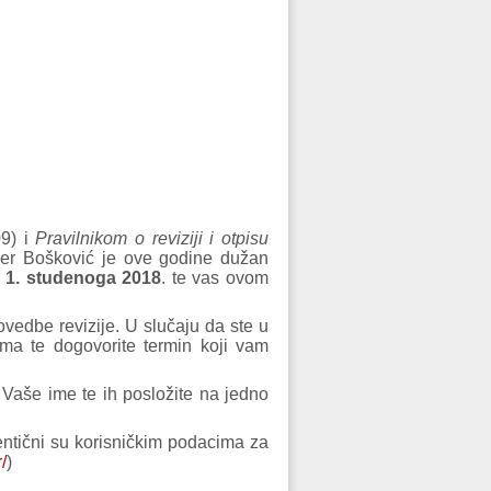
09) i
Pravilnikom o reviziji i otpisu
uđer Bošković je ove godine dužan
 1. studenoga 2018
. te vas ovom
rovedbe revizije. U slučaju da ste u
ima te dogovorite termin koji vam
Vaše ime te ih posložite na jedno
entični su korisničkim podacima za
/
)