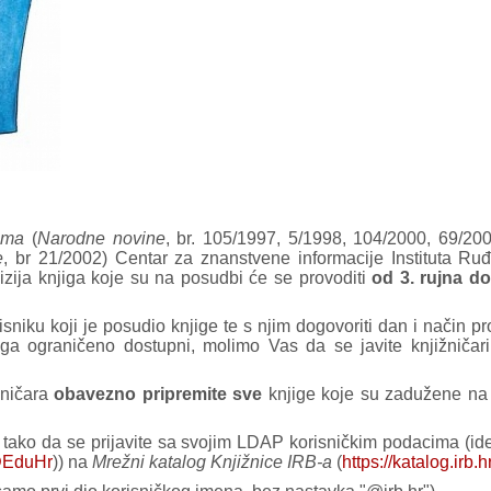
ama
(
Narodne novine
, br. 105/1997, 5/1998, 104/2000, 69/20
e
, br 21/2002) Centar za znanstvene informacije Instituta R
vizija knjiga koje su na posudbi će se provoditi
od 3. rujna
do
isniku koji je posudio knjige te s njim dogovoriti dan i način p
jiga ograničeno dostupni, molimo Vas da se javite knjižničar
žničara
obavezno pripremite sve
knjige koje su zadužene na 
 tako da se prijavite sa svojim LDAP korisničkim podacima (id
EduHr
)) na
Mrežni katalog Knjižnice IRB-a
(
https://katalog.irb.hr