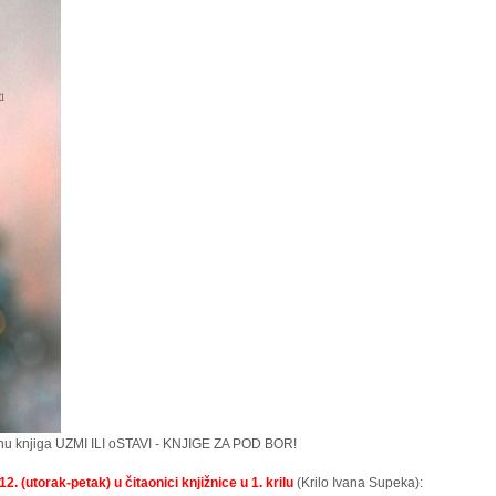
nu knjiga UZMI ILI oSTAVI - KNJIGE ZA POD BOR!
12. (utorak-petak) u čitaonici knjižnice u 1. krilu
(Krilo Ivana Supeka):