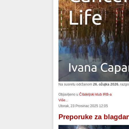
Na susretu održanom
26. ožujka 2026.
razgov
Objavljeno u
Čitateljski klub IRB-a
Više...
Utorak, 23 Prosinac 2025 12:05
Preporuke za blagdan