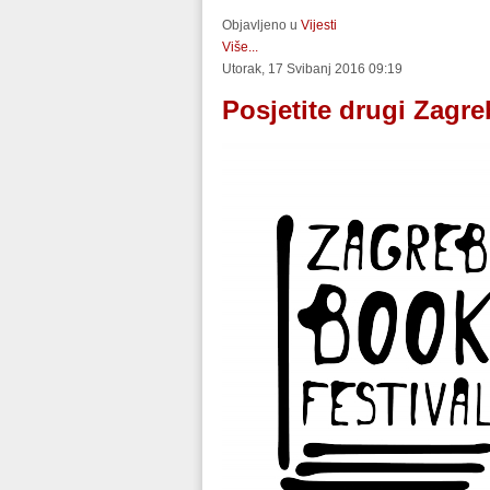
Objavljeno u
Vijesti
Više...
Utorak, 17 Svibanj 2016 09:19
Posjetite drugi Zagre