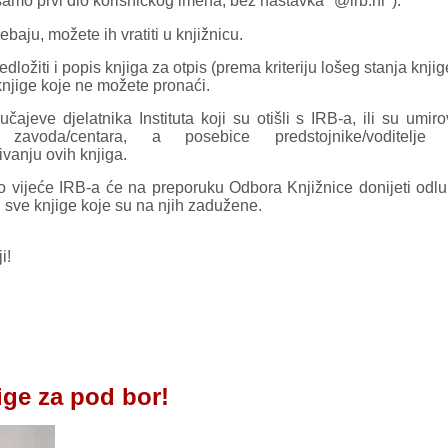
 samo prvi dio korisničkog imena, bez nastavka "@irb.hr").
baju, možete ih vratiti u knjižnicu.
ložiti i popis knjiga za otpis (prema kriteriju lošeg stanja knjige
knjige koje ne možete pronaći.
ajeve djelatnika Instituta koji su otišli s IRB-a, ili su umirov
oda/centara, a posebice predstojnike/voditelje p
vanju ovih knjiga.
 vijeće IRB-a će na preporuku Odbora Knjižnice donijeti odlu
i sve knjige koje su na njih zadužene.
i!
ige za pod bor!