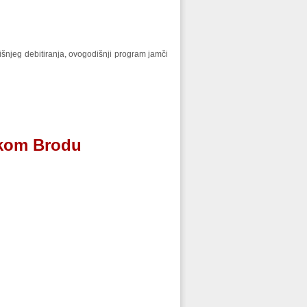
dišnjeg debitiranja, ovogodišnji program jamči
skom Brodu