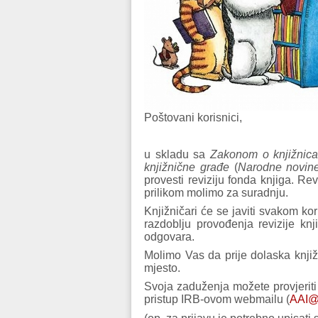
Poštovani korisnici,
u skladu sa
Zakonom o knjižnic
knjižnične građe
(
Narodne novin
provesti reviziju fonda knjiga. Re
prilikom molimo za suradnju.
Knjižničari će se javiti svakom kor
razdoblju provođenja revizije kn
odgovara.
Molimo Vas da prije dolaska knji
mjesto.
Svoja zaduženja možete provjeriti
pristup IRB-ovom webmailu (
AAI@