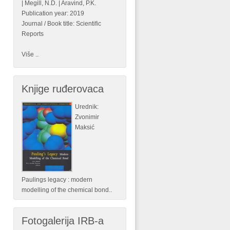
| Megill, N.D. | Aravind, P.K.
Publication year: 2019
Journal / Book title: Scientific
Reports
Više
..
Knjige ruđerovaca
Urednik:
Zvonimir
Maksić
Paulings legacy : modern
modelling of the chemical bond..
Fotogalerija IRB-a