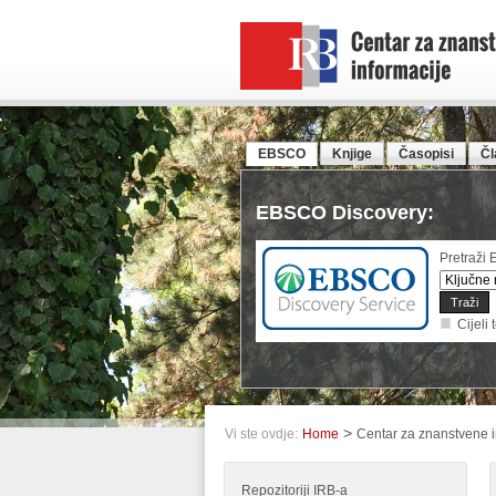
EBSCO
Knjige
Časopisi
Čl
EBSCO Discovery:
Pretraži
Cijeli 
>
Vi ste ovdje:
Home
Centar za znanstvene i
Repozitoriji IRB-a