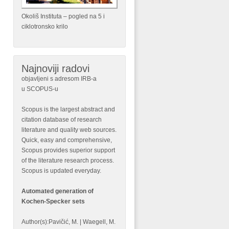
Okoliš Instituta – pogled na 5 i
ciklotronsko krilo
Najnoviji radovi
objavljeni s adresom IRB-a
u SCOPUS-u
Scopus is the largest abstract and
citation database of research
literature and quality web sources.
Quick, easy and comprehensive,
Scopus provides superior support
of the literature research process.
Scopus is updated everyday.
Automated generation of
Kochen-Specker sets
Author(s):Pavičić, M. | Waegell, M.