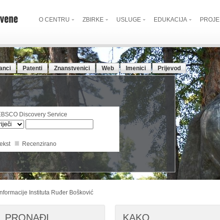
O CENTRU
ZBIRKE
USLUGE
EDUKACIJA
PROJE
anci
Patenti
Znanstvenici
Web
Imenici
Prijevod
 EBSCO Discovery Service
tekst
Recenzirano
nformacije Instituta Ruđer Bošković
PRONAĐI
KAKO