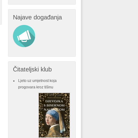
Najave događanja
Čitateljski klub
Ljeto uz umjetnost koja
progovara kroz tišinu