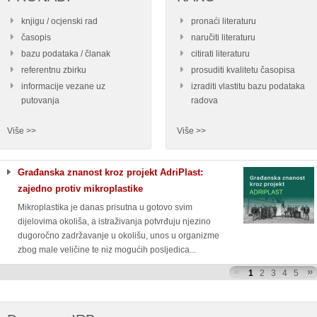
knjigu / ocjenski rad
pronaći literaturu
časopis
naručiti literaturu
bazu podataka / članak
citirati literaturu
referentnu zbirku
prosuditi kvalitetu časopisa
informacije vezane uz
izraditi vlastitu bazu podataka
putovanja
radova
Više >>
Više >>
Građanska znanost kroz projekt AdriPlast:
zajedno protiv mikroplastike
Mikroplastika je danas prisutna u gotovo svim
dijelovima okoliša, a istraživanja potvrđuju njezino
dugoročno zadržavanje u okolišu, unos u organizme
zbog male veličine te niz mogućih posljedica...
1
2
3
4
5