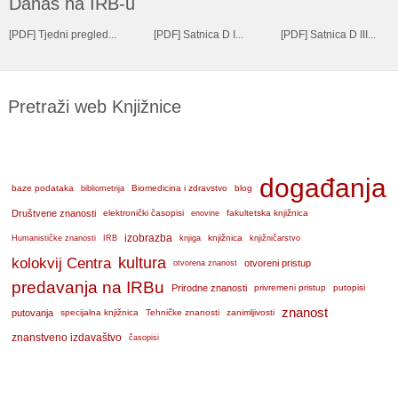
Danas na IRB-u
[
PDF
]
Tjedni pregled...
[
PDF
]
Satnica D I...
[
PDF
]
Satnica D III...
Pretraži web Knjižnice
događanja
baze podataka
bibliometrija
Biomedicina i zdravstvo
blog
Društvene znanosti
elektronički časopisi
enovine
fakultetska knjižnica
IRB
izobrazba
knjižnica
knjižničarstvo
Humanističke znanosti
knjiga
kolokvij Centra
kultura
otvoreni pristup
otvorena znanost
predavanja na IRBu
Prirodne znanosti
privremeni pristup
putopisi
znanost
putovanja
specijalna knjižnica
Tehničke znanosti
zanimljivosti
znanstveno izdavaštvo
časopisi