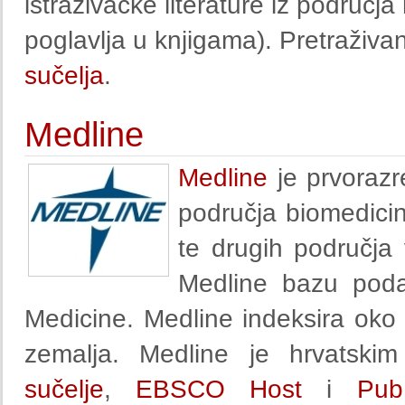
istraživačke literature iz područja
poglavlja u knjigama). Pretraživ
sučelja
.
Medline
Medline
je prvorazr
područja biomedicin
te drugih područja 
Medline bazu poda
Medicine. Medline indeksira oko
zemalja. Medline je hrvatski
sučelje
,
EBSCO Host
i
Pub