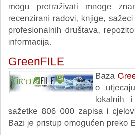
mogu pretraživati mnoge znanst
recenzirani radovi, knjige, sažec
profesionalnih društava, repozito
informacija.
GreenFILE
Baza
Gre
o utjecaj
lokalnih 
sažetke 806 000 zapisa i cjelov
Bazi je pristup omogućen preko