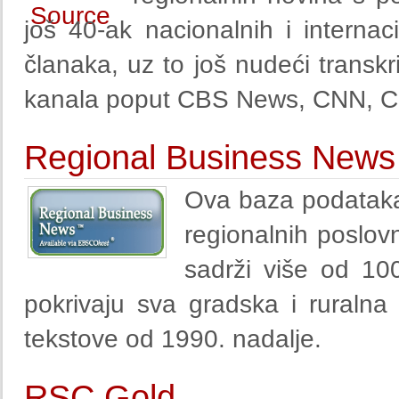
još 40-ak nacionalnih i internac
članaka, uz to još nudeći transkrip
kanala poput CBS News, CNN, CN
Regional Business News
Ova baza podataka 
regionalnih poslov
sadrži više od 100
pokrivaju sva gradska i ruraln
tekstove od 1990. nadalje.
RSC Gold