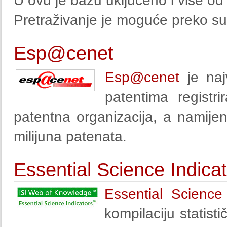
U ovu je bazu uključeno i više o
Pretraživanje je moguće preko s
Esp@cenet
Esp@cenet
je naj
patentima registr
patentna organizacija, a namijen
milijuna patenata.
Essential Science Indica
Essential Science 
kompilaciju statist