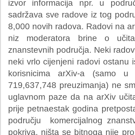
izvor informacija npr. u podru
sadržava sve radove iz tog podru
8,000 novih radova. Radovi na arXi
niz moderatora brine o učita
znanstevnih područja. Neki radovi
neki vrlo cijenjeni radovi ostanu is
korisnicima arXiv-a (samo u 
719,637,748 preuzimanja) ne smet
uglavnom paze da na arXiv učit
prije petnaestak godina pretposta
području komercijalnog znanstv
pokriva, ništa se bitnoga nije pr