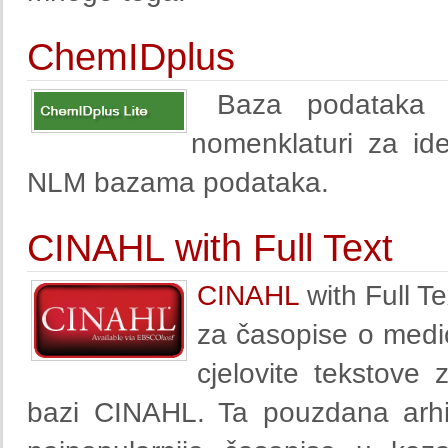
ChemIDplus
Baza podataka
C
nomenklaturi za iden
NLM bazama podataka.
CINAHL with Full Text
CINAHL
with Full Te
za časopise o medici
cjelovite tekstove
bazi CINAHL. Ta pouzdana arhiv