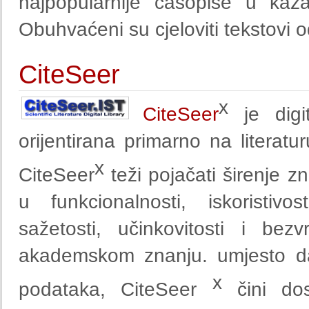
najpopularnije časopise u ka
Obuhvaćeni su cjeloviti tekstovi 
CiteSeer
x
CiteSeer
je digit
orijentirana primarno na literatur
x
CiteSeer
teži pojačati širenje zn
u funkcionalnosti, iskoristivo
sažetosti, učinkovitosti i be
akademskom znanju. umjesto da
x
podataka, CiteSeer
čini dos