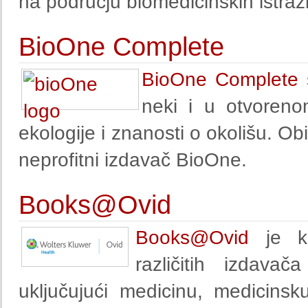
na području biomedicinskih istraž
BioOne Complete
BioOne Complete
s
neki i u otvorenom
ekologije i znanosti o okolišu. Ob
neprofitni izdavač BioOne.
Books@Ovid
Books@Ovid
je ko
različitih izdav
uključujući medicinu, medicins