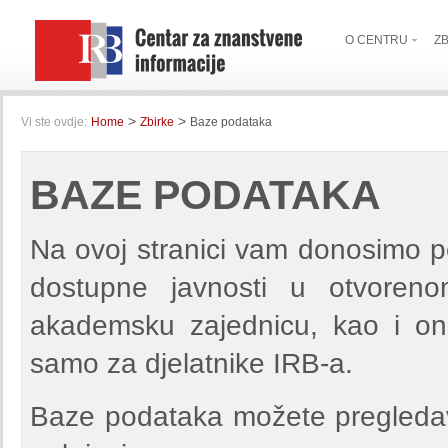
O CENTRU
Z
>
>
Vi ste ovdje:
Home
Zbirke
Baze podataka
BAZE PODATAKA
Na ovoj stranici vam donosimo p
dostupne javnosti u otvoreno
akademsku zajednicu, kao i on
samo za djelatnike IRB-a.
Baze podataka možete pregledav