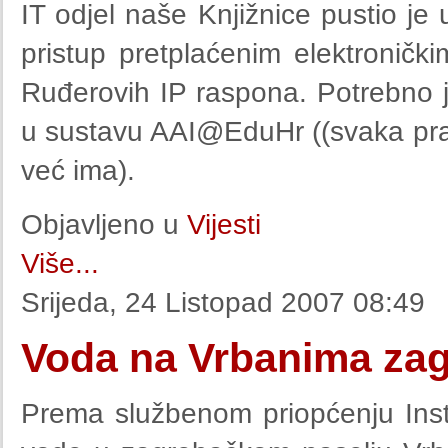
IT odjel naše Knjižnice pustio je
pristup pretplaćenim elektroničk
Ruđerovih IP raspona. Potrebno je
u sustavu AAI@EduHr ((svaka prav
već ima).
Objavljeno u
Vijesti
Više...
Srijeda, 24 Listopad 2007 08:49
Voda na Vrbanima za
Prema službenom priopćenju Inst