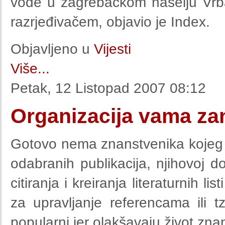
vode u zagrebačkom naselju Vrb
razrjeđivačem, objavio je Index.
Objavljeno u
Vijesti
Više...
Petak, 12 Listopad 2007 08:12
Organizacija vama zan
Gotovo nema znanstvenika kojeg n
odabranih publikacija, njihovoj d
citiranja i kreiranja literaturnih li
za upravljanje referencama ili t
popularni jer olakšavaju život zn