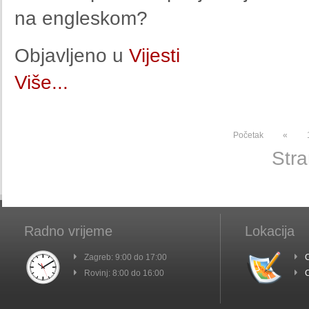
na engleskom?
Objavljeno u
Vijesti
Više...
Početak
«
Stra
Radno vrijeme
Lokacija
Zagreb: 9:00 do 17:00
C
Rovinj: 8:00 do 16:00
C