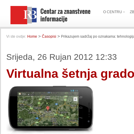
O CENTRU
Z
>
>
Vi ste ovdje:
Home
Časopisi
Prikazujem sadržaj po oznakama: tehnologij
Srijeda, 26 Rujan 2012 12:33
Virtualna šetnja grad