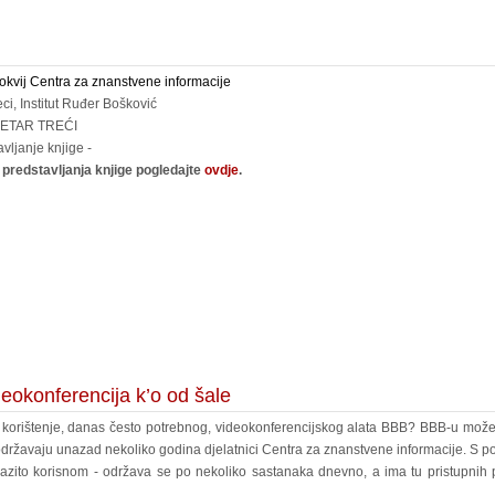
okvij Centra za znanstvene informacije
i, Institut Ruđer Bošković
ETAR TREĆI
avljanje knjige -
predstavljanja knjige pogledajte
ovdje
.
ideokonferencija k’o od šale
i korištenje, danas često potrebnog, videokonferencijskog alata BBB? BBB-u možet
 održavaju unazad nekoliko godina djelatnici Centra za znanstvene informacije. S
azito korisnom - održava se po nekoliko sastanaka dnevno, a ima tu pristupnih p