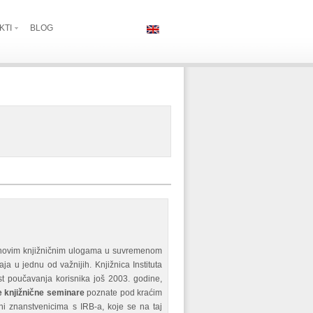
KTI
BLOG
 novim knjižničnim ulogama u suvremenom
a u jednu od važnijih. Knjižnica Instituta
t poučavanja korisnika još 2003. godine,
 knjižnične seminare
poznate pod kraćim
ni znanstvenicima s IRB-a, koje se na taj