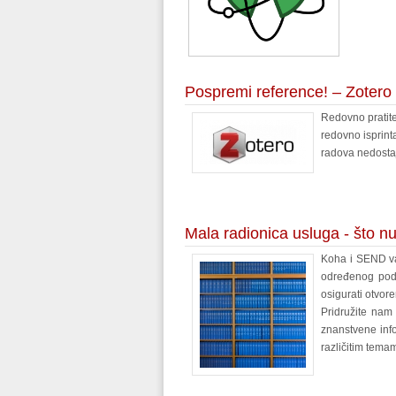
Pospremi reference! – Zotero
Redovno pratite
redovno isprinta
radova nedostaje
Mala radionica usluga - što nud
Koha i SEND va
određenog podr
osigurati otvore
Pridružite nam
znanstvene info
različitim tema