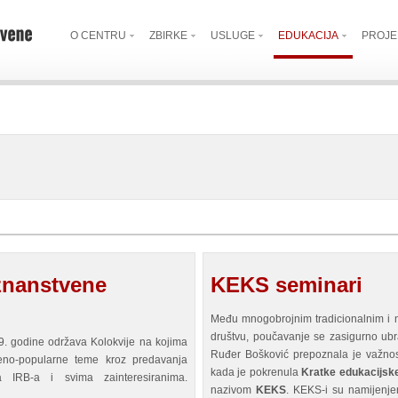
O CENTRU
ZBIRKE
USLUGE
EDUKACIJA
PROJE
 znanstvene
KEKS seminari
Među mnogobrojnim tradicionalnim i
društvu, poučavanje se zasigurno ubraj
9. godine održava Kolokvije na kojima
Ruđer Bošković prepoznala je važnos
veno-popularne teme kroz predavanja
kada je pokrenula
Kratke edukacijske
ma IRB-a i svima zainteresiranima.
nazivom
KEKS
. KEKS-i su namijenje