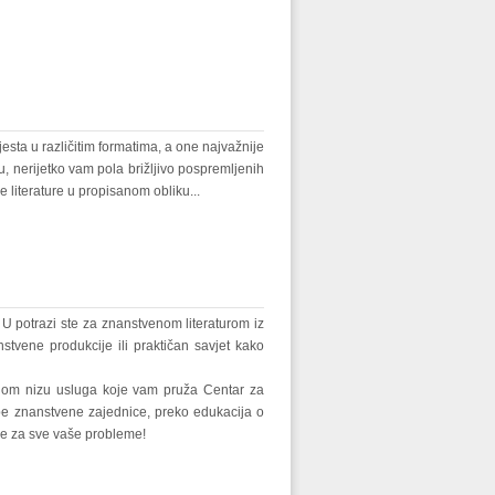
esta u različitim formatima, a one najvažnije
ju, nerijetko vam pola brižljivo pospremljenih
ne literature u propisanom obliku...
 potrazi ste za znanstvenom literaturom iz
stvene produkcije ili praktičan savjet kako
jelom nizu usluga koje vam pruža Centar za
ebe znanstvene zajednice, preko edukacija o
nje za sve vaše probleme!