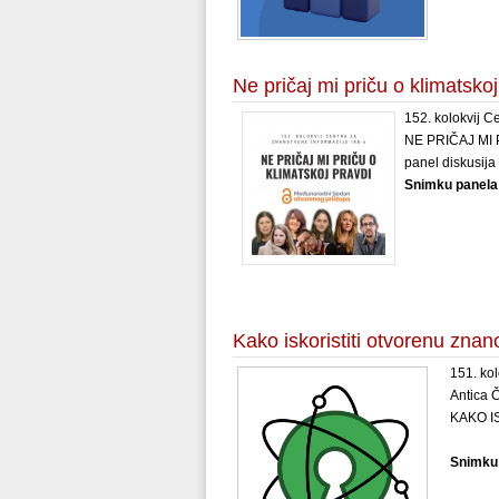
Ne pričaj mi priču o klimatskoj
152. kolokvij C
NE PRIČAJ MI
panel diskusija
Snimku panela
Kako iskoristiti otvorenu znan
151. kol
Antica Č
KAKO I
Snimku 