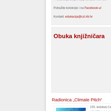
Potražite kolokvije i na
Facebook-u!
Kontakt:
edukacija@czi.irb.hr
Obuka knjižničara
Radionica „Climate Pitch“
155. kolokvij C