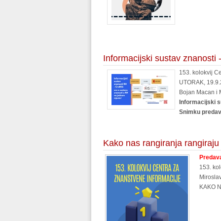
Informacijski sustav znanosti
153. kolokvij C
UTORAK, 19.9.2
Bojan Macan i M
Informacijski 
Snimku predav
Kako nas rangiranja rangiraju
Predava
153. kol
Miroslav
KAKO N