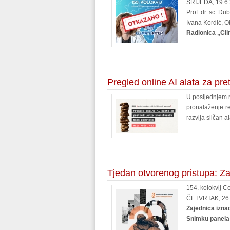
SRIJEDA, 19.6.2
Prof. dr. sc. D
Ivana Kordić, O
Radionica „Cli
Pregled online AI alata za pr
U posljednjem ra
pronalaženje re
razvija sličan 
Tjedan otvorenog pristupa: Za
154. kolokvij C
ČETVRTAK, 26.1
Zajednica iznad
Snimku panela