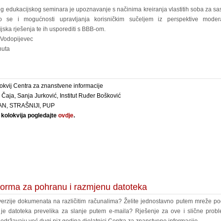
og edukacijskog seminara je upoznavanje s načinima kreiranja vlastitih soba za sas
 se i mogućnosti upravljanja korisničkim sučeljem iz perspektive modera
jska rješenja te ih usporediti s BBB-om.
 Vodopijevec
nuta
okvij Centra za znanstvene informacije
Čaja, Sanja Jurković, Institut Ruđer Bošković
N, STRAŠNIJI, PUP
kolokvija pogledajte
ovdje
.
orma za pohranu i razmjenu datoteka
 verzije dokumenata na različitim računalima? Želite jednostavno putem mreže pod
i je datoteka prevelika za slanje putem e-maila? Rješenje za ove i slične pro