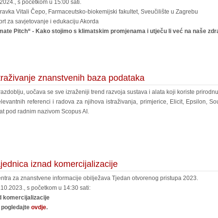
024., s početkom u 15:00 sati.
ubravka Vitali Čepo, Farmaceutsko-biokemijski fakultet, Sveučilište u Zagrebu
brt za savjetovanje i edukaciju Akorda
mate Pitch“ -
Kako stojimo s klimatskim promjenama i utječu li već na naše zdr
etraživanje znanstvenih baza podataka
zdoblju, uočava se sve izraženiji trend razvoja sustava i alata koji koriste prirodn
levantnih referenci i radova za njihova istraživanja, primjerice, Elicit, Epsilon, So
alat pod radnim nazivom Scopus AI.
jednica iznad komercijalizacije
entra za znanstvene informacije obilježava Tjedan otvorenog pristupa 2023.
0.2023., s početkom u 14:30 sati:
 komercijalizacije
 pogledajte
ovdje
.