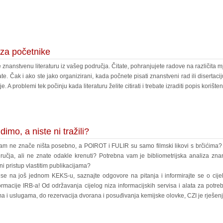
 za početnike
 znanstvenu literaturu iz vašeg područja. Čitate, pohranjujete radove na različita mj
te. Čak i ako ste jako organizirani, kada počnete pisati znanstveni rad ili disertaci
. A problemi tek počinju kada literaturu želite citirati i trebate izraditi popis korište
imo, a niste ni tražili?
m ne znače ništa posebno, a POIROT i FULIR su samo filmski likovi s brčićima? U
učja, ali ne znate odakle krenuti? Potrebna vam je bibliometrijska analiza znan
ni pristup vlastitim publikacijama?
 se na još jednom KEKS-u, saznajte odgovore na pitanja i informirajte se o ci
rmacije IRB-a! Od održavanja cijelog niza informacijskih servisa i alata za potr
ma i uslugama, do rezervacija dvorana i posuđivanja kemijske olovke, CZI je rješe