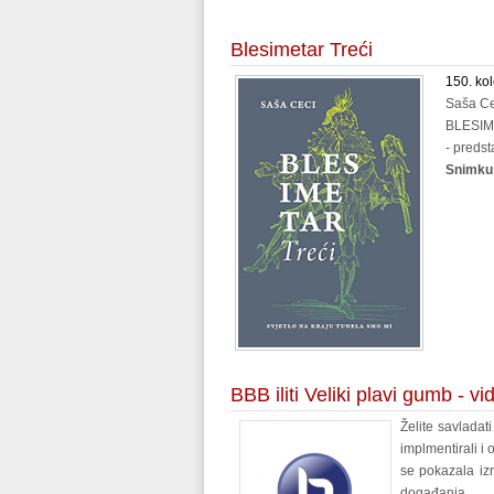
Blesimetar Treći
150. kol
Saša Cec
BLESIM
- predst
Snimku 
BBB iliti Veliki plavi gumb - v
Želite savladat
implmentirali i
se pokazala izr
događanja.