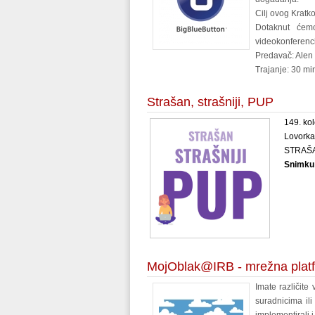
Cilj ovog Kratk
Dotaknut ćemo
videokonferenci
Predavač: Alen
Trajanje: 30 mi
Strašan, strašniji, PUP
149. kol
Lovorka 
STRAŠA
Snimku 
MojOblak@IRB - mrežna platf
Imate različite
suradnicima il