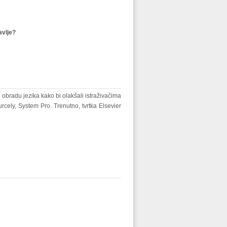
avlje?
u obradu jezika kako bi olakšali istraživačima
urcely, System Pro. Trenutno, tvrtka Elsevier