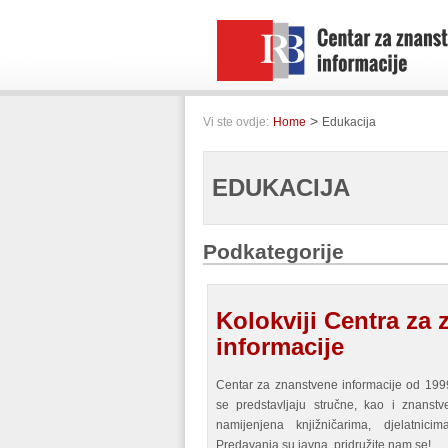
>
Vi ste ovdje:
Home
Edukacija
EDUKACIJA
Podkategorije
Kolokviji Centra za
informacije
Centar za znanstvene informacije od 199
se predstavljaju stručne, kao i znanst
namijenjena knjižničarima, djelatnici
Predavanja su javna, pridružite nam se!