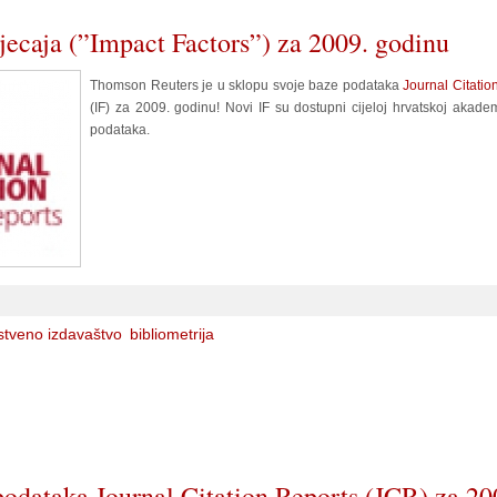
tjecaja (”Impact Factors”) za 2009. godinu
Thomson Reuters je u sklopu svoje baze podataka
Journal Citatio
(IF) za 2009. godinu! Novi IF su dostupni cijeloj hrvatskoj akad
podataka.
stveno izdavaštvo
bibliometrija
 podataka Journal Citation Reports (JCR) za 20