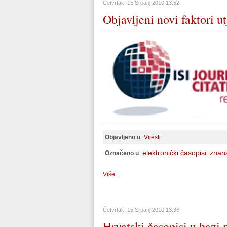
Četvrtak, 15 Srpanj 2010 13:52
Objavljeni novi faktori u
Objavljeno u
Vijesti
elektronički časopisi
znan
Označeno u
Više...
Četvrtak, 15 Srpanj 2010 13:36
Hrvatski časopisi u bazi