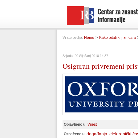
>
Vi ste ovdje:
Home
Kako pitati knjižničara
Srijeda, 20 Siječanj 2010 14:37
Osiguran privremeni pri
Objavljeno u
Vijesti
događanja
elektronički ča
Označeno u