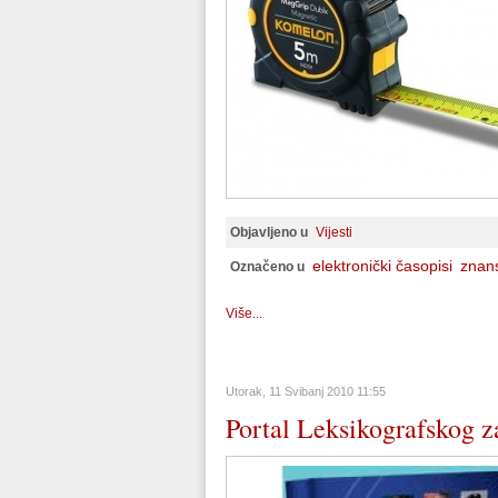
Objavljeno u
Vijesti
elektronički časopisi
znan
Označeno u
Više...
Utorak, 11 Svibanj 2010 11:55
Portal Leksikografskog 