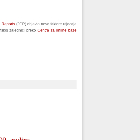
n Reports
(JCR) objavio nove faktore utjecaja
emskoj zajednici preko
Centra za online baze
09. godinu