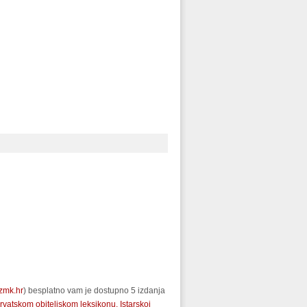
lzmk.hr
) besplatno vam je dostupno 5 izdanja
rvatskom obiteljskom leksikonu,
Istarskoj