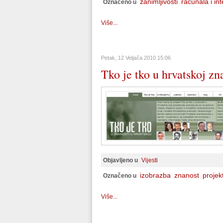
zanimljivosti
računala i int
Označeno u
Više...
Petak, 12 Veljača 2010 15:06
Tko je tko u hrvatskoj zn
Objavljeno u
Vijesti
izobrazba
znanost
projekt
Označeno u
Više...