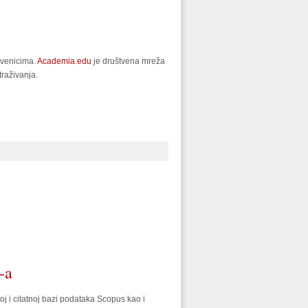
tvenicima.
Academia.edu
je društvena mreža
traživanja.
-a
oj i citatnoj bazi podataka Scopus kao i