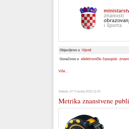
Objavljeno u
Vijesti
elektronički časopisi
znan
Označeno u
Više...
Srijeda, 07 Travanj 2010 11:07
Metrika znanstvene public