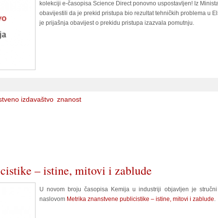
kolekciji e-časopisa Science Direct ponovno uspostavljen! Iz Minist
obavijestili da je prekid pristupa bio rezultat tehničkih problema u
je prijašnja obavijest o prekidu pristupa izazvala pomutnju.
stveno izdavaštvo
znanost
istike – istine, mitovi i zablude
U novom broju časopisa Kemija u industriji objavljen je stručn
naslovom
Metrika znanstvene publicistike – istine, mitovi i zablude
.