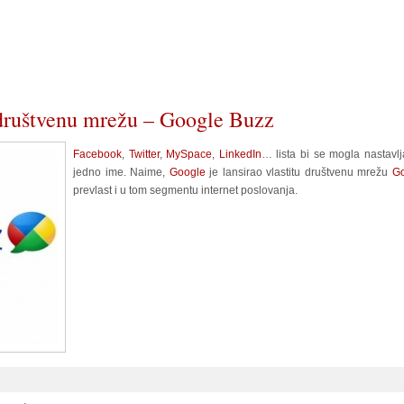
 društvenu mrežu – Google Buzz
Facebook
,
Twitter
,
MySpace
,
LinkedIn
… lista bi se mogla nastavlj
jedno ime. Naime,
Google
je lansirao vlastitu društvenu mrežu
Go
prevlast i u tom segmentu internet poslovanja.