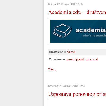
Srijeda, 24 Ožujak 2010 14:55
Academia.edu – društven
Objavljeno u
Vijesti
zanimljivosti
znanost
Označeno u
Više...
Četvrtak, 25 Ožujak 2010 14:43
Uspostava ponovnog pris