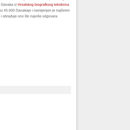
 članaka iz
Hrvatskog biografksog leksikona
.
eko 45.000 članakaje i namijenjen je najširem
a i obrađuje ono što najviše odgovara