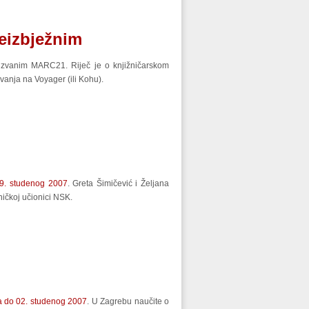
neizbježnim
om zvanim MARC21. Riječ je o knjižničarskom
ovanja na Voyager (ili Kohu).
-9. studenog 2007
. Greta Šimičević i Željana
ničkoj učionici NSK.
da do 02. studenog 2007
. U Zagrebu naučite o