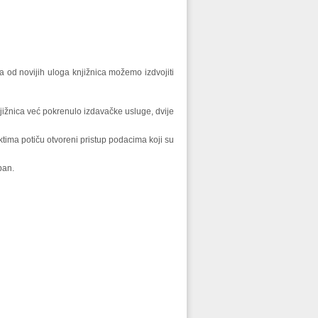
 a od novijih uloga knjižnica možemo izdvojiti
jižnica već pokrenulo izdavačke usluge, dvije
ektima potiču otvoreni pristup podacima koji su
pan.