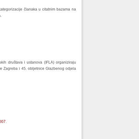
kategorizacije članaka u citatnim bazama na
a.
ih društava i ustanova (IFLA) organiziraju
 Zagreba i 45. obljetnice Glazbenog odjela
2007
.