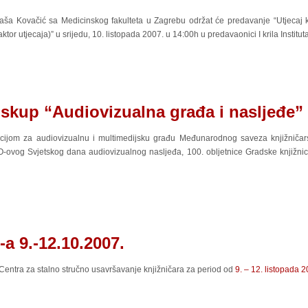
ataša Kovačić sa Medicinskog fakulteta u Zagrebu održat će predavanje “Utjecaj 
faktor utjecaja)” u srijedu, 10. listopada 2007. u 14:00h u predavaonici I krila Institut
skup “Audiovizualna građa i nasljeđe”
cijom za audiovizualnu i multimedijsku građu Međunarodnog saveza knjižničarsk
vog Svjetskog dana audiovizualnog nasljeđa, 100. obljetnice Gradske knjižnice
a 9.-12.10.2007.
 Centra za stalno stručno usavršavanje knjižničara za period od
9. – 12. listopada 