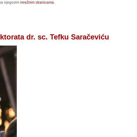
 na njegovim
mrežnim stranicama
.
torata dr. sc. Tefku Saračeviću