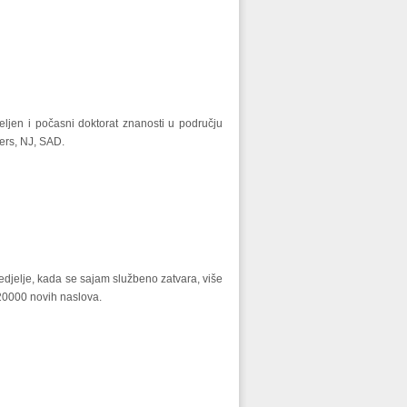
eljen i počasni doktorat znanosti u području
gers, NJ, SAD.
nedjelje, kada se sajam službeno zatvara, više
120000 novih naslova.