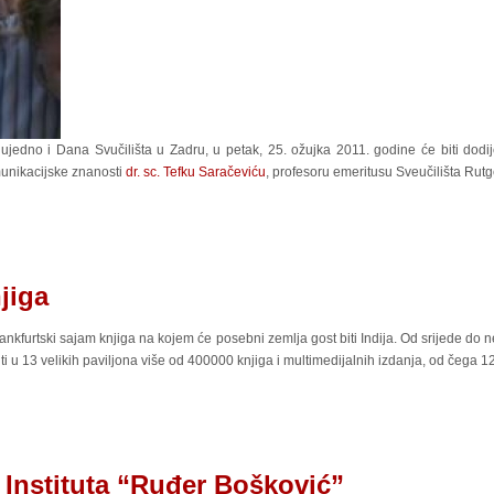
jedno i Dana Svučilišta u Zadru, u petak, 25. ožujka 2011. godine će biti dodij
munikacijske znanosti
dr. sc. Tefku Saračeviću
, profesoru emeritusu Sveučilišta Rut
jiga
ankfurtski sajam knjiga na kojem će posebni zemlja gost biti Indija. Od srijede do 
i u 13 velikih paviljona više od 400000 knjiga i multimedijalnih izdanja, od čega 
e Instituta “Ruđer Bošković”