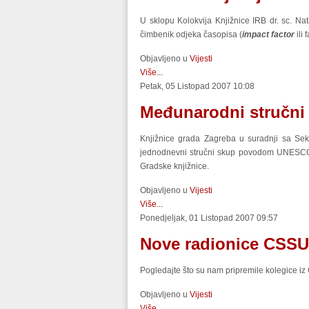
U sklopu Kolokvija Knjižnice IRB dr. sc. N
čimbenik odjeka časopisa (
impact factor
ili 
Objavljeno u
Vijesti
Više...
Petak, 05 Listopad 2007 10:08
Međunarodni stručni 
Knjižnice grada Zagreba u suradnji sa Sek
jednodnevni stručni skup povodom UNESCO-o
Gradske knjižnice.
Objavljeno u
Vijesti
Više...
Ponedjeljak, 01 Listopad 2007 09:57
Nove radionice CSSU-
Pogledajte što su nam pripremile kolegice iz
Objavljeno u
Vijesti
Više...