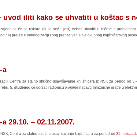
vod iliti kako se uhvatiti u koštac s 
zajednica će se uskoro (ili se već i jest) trebati uhvatiti u koštac s problem
i godina) prelazi u katalogizaciji zbog prebacivanja cjelokupnog knjižničarskog posl
-a
izaciji Centra za stalno stručno usavršavanje knjižničara iz NSK za period od
5.
agrebu,
5. studenog
će održati radionicu o
online
nabavci knjižnične građe u elektro
 29.10. – 02.11.2007.
z NSK, Centra za stalno stručno usavršavanje knjižničara za period od
29. listopa