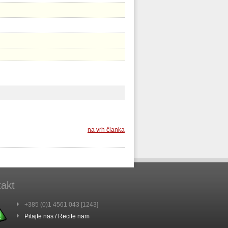
na vrh članka
akt
+385 (0)1 4561 043 [1243]
Pitajte nas / Recite nam