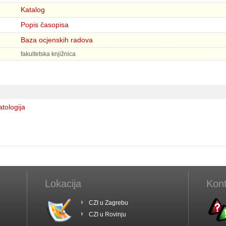
Katalog
Popis časopisa
Baza ocjenskih radova
fakultetska knjižnica
tologija
Lokacija
Kont
CZI u Zagrebu
CZI u Rovinju