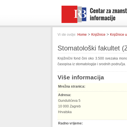
>
>
Vi ste ovdje:
Home
Knjižnice
Knjižnice u
Stomatološki fakultet (
Knjižnični fond čini oko 3.500 svezaka mono
časopisa iz stomatologije i srodnih područja.
Više informacija
Mrežna stranica:
Adresa:
Gundulićeva 5
10 000 Zagreb
Hrvatska
Radno vrijeme: