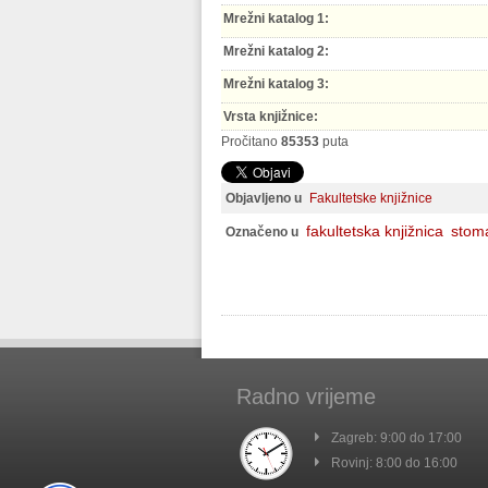
Mrežni katalog 1:
Mrežni katalog 2:
Mrežni katalog 3:
Vrsta knjižnice:
Pročitano
85353
puta
Objavljeno u
Fakultetske knjižnice
fakultetska knjižnica
stoma
Označeno u
Radno vrijeme
Zagreb: 9:00 do 17:00
Rovinj: 8:00 do 16:00