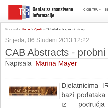
O CENTRU
Z
>
>
Vi ste ovdje:
Home
Vijesti
CAB Abstracts - probni pristup
Srijeda, 06 Studeni 2013 12:22
CAB Abstracts - probni 
Napisala
Marina Mayer
Djelatnicima I
bazi podatak
iz područja 