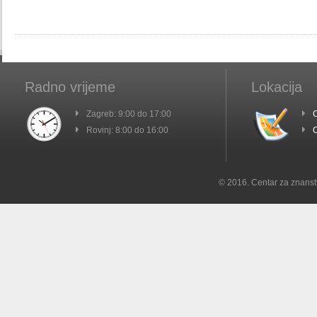
Radno vrijeme
Lokacija
Zagreb: 9:00 do 17:00
C
Rovinj: 8:00 do 16:00
C
© 2016. Centar za znanst