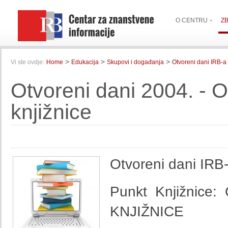
O CENTRU
Z
>
>
>
Vi ste ovdje:
Home
Edukacija
Skupovi i događanja
Otvoreni dani IRB-a
Otvoreni dani 2004. - O
knjižnice
Otvoreni dani IRB-
Punkt Knjižnic
KNJIŽNICE