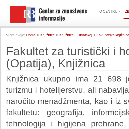
O CENTRU
Z
>
>
>
Vi ste ovdje:
Home
Knjižnice
Knjižnice u Hrvatskoj
Fakultetske knjižnic
Fakultet za turistički i
(Opatija), Knjižnica
Knjižnica ukupno ima 21 698 je
turizmu i hotelijerstvu, ali nabavl
naročito menadžmenta, kao i iz sv
fakultetu: geografija, informcij
tehnologija i higijena prehrane, e