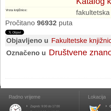
Katalog k
Vrsta knjižnice:
fakultetska
Pročitano
96932
puta
Objavljeno u
Fakultetske knjižni
Društvene znano
Označeno u
Radno vrijeme
Lokacija
Zagreb: 9:00 do 17:00
C