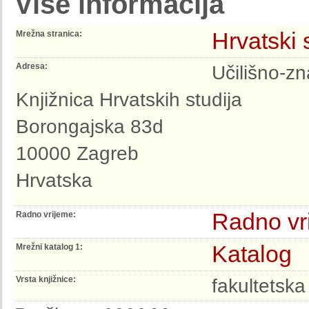
Više informacija
Hrvatski 
Mrežna stranica:
Adresa:
Učilišno-z
Knjižnica Hrvatskih studija
Borongajska 83d
10000 Zagreb
Hrvatska
Radno vr
Radno vrijeme:
Katalog
Mrežni katalog 1:
Vrsta knjižnice:
fakultetska