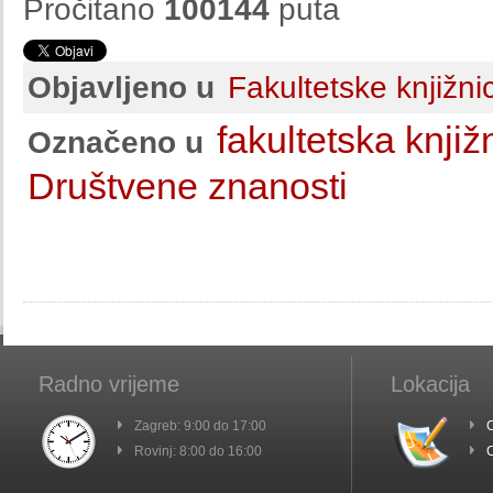
Pročitano
100144
puta
Objavljeno u
Fakultetske knjižni
fakultetska knjiž
Označeno u
Društvene znanosti
Radno vrijeme
Lokacija
Zagreb: 9:00 do 17:00
C
Rovinj: 8:00 do 16:00
C